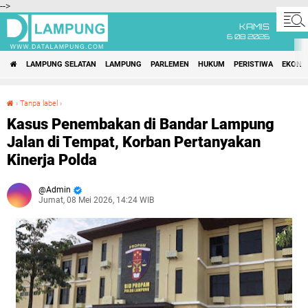
-->
KAMIS
6 08 2026
LAMPUNG SELATAN
LAMPUNG
PARLEMEN
HUKUM
PERISTIWA
EKONO
›
Tanpa label
›
Kasus Penembakan di Bandar Lampung Jalan di Tempat, Korban Pertanyakan Kinerja Polda
Kasus Penembakan di Bandar Lampung
Jalan di Tempat, Korban Pertanyakan
Kinerja Polda
Admin
Jumat, 08 Mei 2026, 14:24 WIB