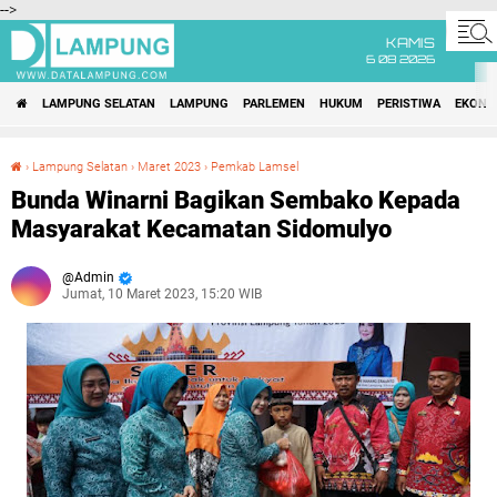
-->
KAMIS
6 08 2026
LAMPUNG SELATAN
LAMPUNG
PARLEMEN
HUKUM
PERISTIWA
EKONO
›
Lampung Selatan
›
Maret 2023
›
Pemkab Lamsel
Bunda Winarni Bagikan Sembako Kepada Masyarakat Kecamatan Sidomulyo
Bunda Winarni Bagikan Sembako Kepada
Masyarakat Kecamatan Sidomulyo
Admin
Jumat, 10 Maret 2023, 15:20 WIB