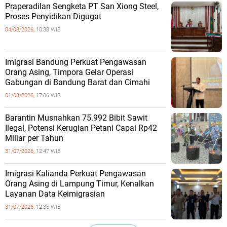
Praperadilan Sengketa PT San Xiong Steel,
Proses Penyidikan Digugat
04/08/2026,
10:38 WIB
Imigrasi Bandung Perkuat Pengawasan
Orang Asing, Timpora Gelar Operasi
Gabungan di Bandung Barat dan Cimahi
01/08/2026,
17:06 WIB
Barantin Musnahkan 75.992 Bibit Sawit
Ilegal, Potensi Kerugian Petani Capai Rp42
Miliar per Tahun
31/07/2026,
12:47 WIB
Imigrasi Kalianda Perkuat Pengawasan
Orang Asing di Lampung Timur, Kenalkan
Layanan Data Keimigrasian
31/07/2026,
12:35 WIB