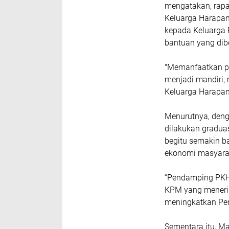
mengatakan, rapa
Keluarga Harapa
kepada Keluarga 
bantuan yang dib
"Memanfaatkan p
menjadi mandiri,
Keluarga Harapan
Menurutnya, den
dilakukan gradua
begitu semakin b
ekonomi masyara
“Pendamping PKH
KPM yang meneri
meningkatkan Pe
Sementara itu, M