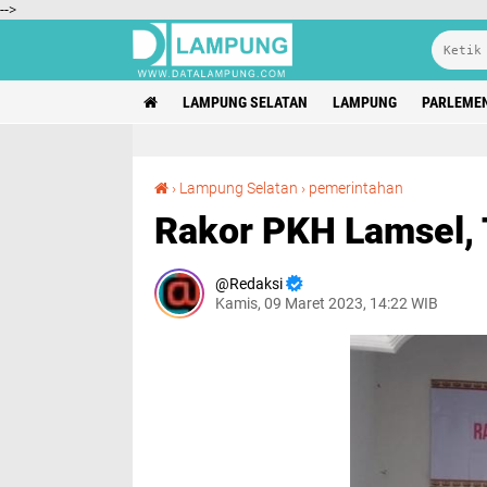
-->
LAMPUNG SELATAN
LAMPUNG
PARLEME
Rakor PKH Lamsel, Target Graduasi Untuk KPM
›
Lampung Selatan
›
pemerintahan
Rakor PKH Lamsel, 
Redaksi
Kamis, 09 Maret 2023, 14:22 WIB