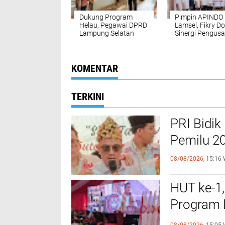
Dukung Program
Pimpin APINDO
Helau, Pegawai DPRD
Lamsel, Fikry D
Lampung Selatan
Sinergi Pengus
Lakukan Aksi Bersih –
dan Pemerintah
Bersih di Lingkungan
Kantor
KOMENTAR
TERKINI
PRI Bidi
Pemilu 2
08/08/2026,
15:16 
HUT ke-1
Program 
RI