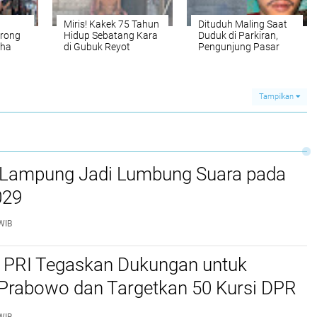
Miris! Kakek 75 Tahun
Dituduh Maling Saat
orong
Hidup Sebatang Kara
Duduk di Parkiran,
aha
di Gubuk Reyot
Pengunjung Pasar
Malam Tanjung
Bintang Babak Belur
Dikeroyok
Tampilkan
k Lampung Jadi Lumbung Suara pada
029
WIB
, PRI Tegaskan Dukungan untuk
Prabowo dan Targetkan 50 Kursi DPR