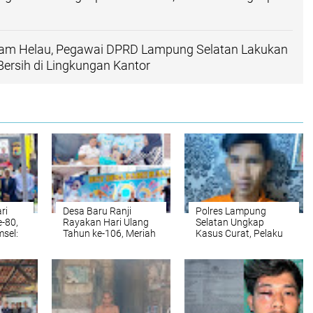
am Helau, Pegawai DPRD Lampung Selatan Lakukan
 Bersih di Lingkungan Kantor
ri
Desa Baru Ranji
Polres Lampung
-80,
Rayakan Hari Ulang
Selatan Ungkap
sel:
Tahun ke-106, Meriah
Kasus Curat, Pelaku
dan Penuh Makna
Ditangkap di Katibung
erasi