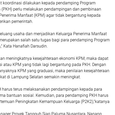
t koordinasi dilakukan kepada pendamping Program
n (PKH) perlu melakukan pendampingan dan pembinaan
Penerima Manfaat (KPM) agar tidak bergantung kepada
erikan pemerintah.
eluang usaha dan menjadikan Keluarga Penerima Manfaat
 merupakan salah satu tugas bagi para pendamping Program
," Kata Hanafiah Darsudin.
gan meningkatnya kesejahteraan ekonomi KPM, maka dapat
si atau KPM yang tidak lagi bergantung pada PKH. Dengan
anyaknya KPM yang graduasi, maka penilaian kesejahteraan
kat di Lampung Selatan semakin meningkat.
 harus terus melaksanakan pendampingan kepada para
ma bantuan sosial. Kemudian, para pendamping PKH harus
rtemuan Peningkatan Kemampuan Keluarga (P2K2),”katanya
anager Proyek Tangguh Siap Paluma Nusantara, Nanang