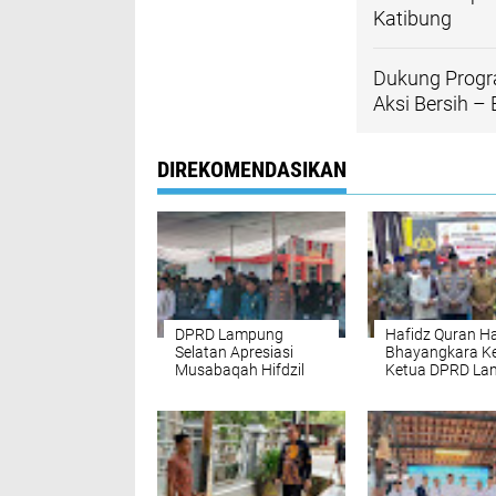
Katibung
Dukung Progr
Aksi Bersih –
DIREKOMENDASIKAN
DPRD Lampung
Hafidz Quran Ha
Selatan Apresiasi
Bhayangkara Ke
Musabaqah Hifdzil
Ketua DPRD Lam
Qur’an Polres di Hari
Panggung
Bhayangkara ke-80
Pembinaan Gen
Muda