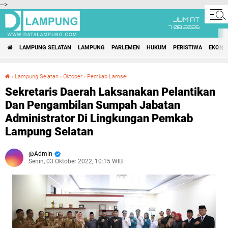
-->
JUM'AT
7 08 2026
LAMPUNG SELATAN
LAMPUNG
PARLEMEN
HUKUM
PERISTIWA
EKONO
›
Lampung Selatan
›
Oktober
›
Pemkab Lamsel
Sekretaris Daerah Laksanakan Pelantikan Dan Pengambilan Sumpah Jabatan Administrator Di Lingkungan Pemkab Lampung Selatan
Sekretaris Daerah Laksanakan Pelantikan
Dan Pengambilan Sumpah Jabatan
Administrator Di Lingkungan Pemkab
Lampung Selatan
Admin
Senin, 03 Oktober 2022, 10:15 WIB