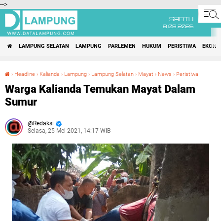
-->
SABTU
8 08 2026
LAMPUNG SELATAN
LAMPUNG
PARLEMEN
HUKUM
PERISTIWA
EKONO
›
Headline
›
Kalianda
›
Lampung
›
Lampung Selatan
›
Mayat
›
News
›
Peristiwa
Warga Kalianda Temukan Mayat Dalam Sumur
Warga Kalianda Temukan Mayat Dalam
Sumur
Redaksi
Selasa, 25 Mei 2021, 14:17 WIB