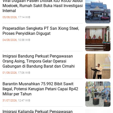
Viral Dugaan Pasien Ditolak IGD RSUD Abdul
Moeloek, Rumah Sakit Buka Hasil Investigasi
Internal
05/08/2026,
17:14 WIB
Praperadilan Sengketa PT San Xiong Steel,
Proses Penyidikan Digugat
04/08/2026,
10:38 WIB
Imigrasi Bandung Perkuat Pengawasan
Orang Asing, Timpora Gelar Operasi
Gabungan di Bandung Barat dan Cimahi
01/08/2026,
17:06 WIB
Barantin Musnahkan 75.992 Bibit Sawit
Ilegal, Potensi Kerugian Petani Capai Rp42
Miliar per Tahun
31/07/2026,
12:47 WIB
Imigrasi Kalianda Perkuat Pengawasan