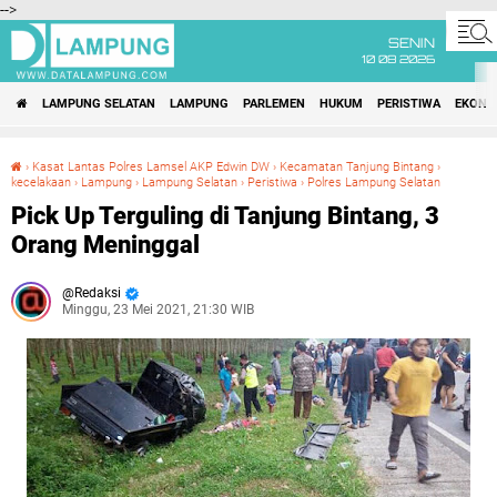
-->
SENIN
10 08 2026
LAMPUNG SELATAN
LAMPUNG
PARLEMEN
HUKUM
PERISTIWA
EKONO
›
Kasat Lantas Polres Lamsel AKP Edwin DW
›
Kecamatan Tanjung Bintang
›
kecelakaan
›
Lampung
›
Lampung Selatan
›
Peristiwa
›
Polres Lampung Selatan
Pick Up Terguling di Tanjung Bintang, 3 Orang Meninggal
Pick Up Terguling di Tanjung Bintang, 3
Orang Meninggal
Redaksi
Minggu, 23 Mei 2021, 21:30 WIB