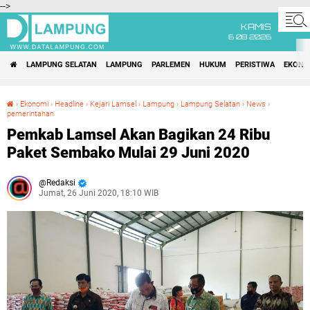
-->
KAMIS
6 08 2026
LAMPUNG SELATAN
LAMPUNG
PARLEMEN
HUKUM
PERISTIWA
EKONO
›
Ekonomi
›
Headline
›
Kejari Lamsel
›
Lampung
›
Lampung Selatan
›
News
›
pemerintahan
Pemkab Lamsel Akan Bagikan 24 Ribu Paket Sembako Mulai 29 Juni 2020
Pemkab Lamsel Akan Bagikan 24 Ribu
Paket Sembako Mulai 29 Juni 2020
Redaksi
Jumat, 26 Juni 2020, 18:10 WIB