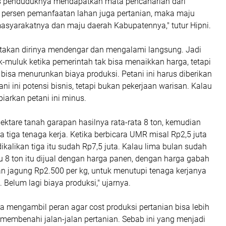
s penduduknya mendapatkan mata pencaharian dari
0 persen pemanfaatan lahan juga pertanian, maka maju
masyarakatnya dan maju daerah Kabupatennya," tutur Hipni.
takan dirinya mendengar dan mengalami langsung. Jadi
k-muluk ketika pemerintah tak bisa menaikkan harga, tetapi
bisa menurunkan biaya produksi. Petani ini harus diberikan
ni ini potensi bisnis, tetapi bukan pekerjaan warisan. Kalau
ibiarkan petani ini minus.
ektare tanah garapan hasilnya rata-rata 8 ton, kemudian
 tiga tenaga kerja. Ketika berbicara UMR misal Rp2,5 juta
dikalikan tiga itu sudah Rp7,5 juta. Kalau lima bulan sudah
u 8 ton itu dijual dengan harga panen, dengan harga gabah
an jagung Rp2.500 per kg, untuk menutupi tenaga kerjanya
 Belum lagi biaya produksi," ujarnya.
sa mengambil peran agar cost produksi pertanian bisa lebih
membenahi jalan-jalan pertanian. Sebab ini yang menjadi