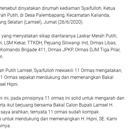
tersebut dinyatakan dirumah kediaman Syaifulloh, Ketua
ah Putih, di Desa Palembapang, Kecamatan Kalianda,
g Selatan (Lamsel), Jumat (26/6/2020).
yang menyatakan sikap diantaranya Laskar Merah Putih,
, LSM Kekar, TTKDH, Pejuang Siliwangi Ind, Ormas Libas,
, Komando Brigade 411, Ormas JPKP, Ormas DJM Tiga Pilar,
m.
ah Putih Lamsel, Syaifulloh mewakili 11 Ormas mengatakan,
 11 Ormas sepakat mendukung dan memenangkan Bakal
el Hipni.
i ini, pada prinsipnya 11 ormas ini solid untuk mengarah dan
a ikut berjuang bersama Bakal Calon Bupati Lamsel H.
a saya arahkan, ternyata 11 ormas sudah kompak
p untuk mendukung dan memenangkan H. Hipni, SE. Kami
arnya.