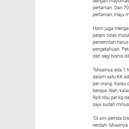
dengan mayorita
pertanian. Dan 7
pertanian, maju 
Hipni juga menga
petani tidak mulu
pemerintah harus 
pengetahuan. Peta
dari segi bisnis d
"Misalnya ada 1 h
dalam satu KK ada
per orang. Kalau 
berapa. Nah, kala
Rp4 ribu per kg d
saja sudah minus.
"Di sini pemda bi
rendah. Misalnya 