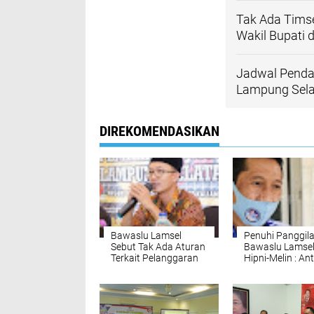
Tak Ada Tims
Wakil Bupati 
Jadwal Pendaf
Lampung Sel
DIREKOMENDASIKAN
Bawaslu Lamsel
Penuhi Panggil
Sebut Tak Ada Aturan
Bawaslu Lamsel
Terkait Pelanggaran
Hipni-Melin : An
Protokol Kesehatan
Masyarakat