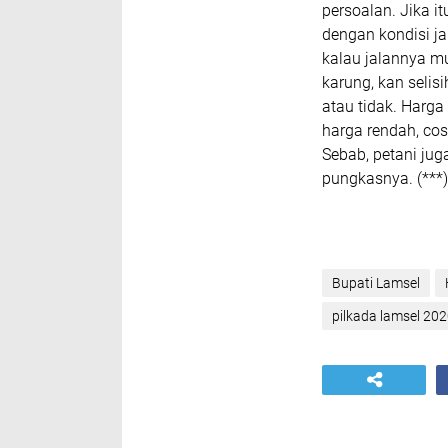
persoalan. Jika i
dengan kondisi ja
kalau jalannya mu
karung, kan selis
atau tidak. Harga
harga rendah, cos
Sebab, petani jug
pungkasnya. (***)
Bupati Lamsel
pilkada lamsel 20