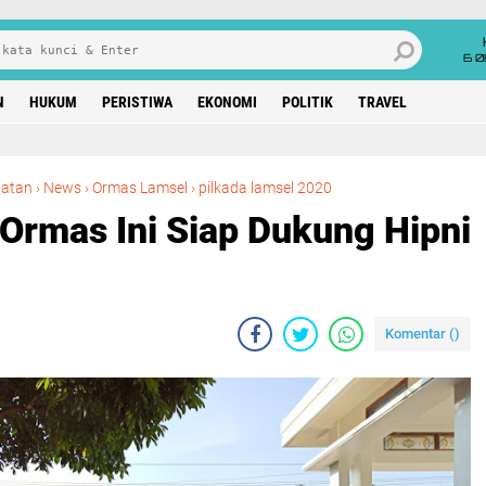
6 0
N
HUKUM
PERISTIWA
EKONOMI
POLITIK
TRAVEL
Nyatakan Sikap, 11 Ormas Ini Siap Dukung Hipni Jadi Bupati Lamsel
latan
›
News
›
Ormas Lamsel
›
pilkada lamsel 2020
Ormas Ini Siap Dukung Hipni
Komentar (
)