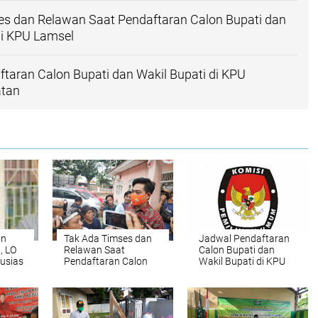
es dan Relawan Saat Pendaftaran Calon Bupati dan
di KPU Lamsel
taran Calon Bupati dan Wakil Bupati di KPU
atan
an
Tak Ada Timses dan
Jadwal Pendaftaran
, LO
Relawan Saat
Calon Bupati dan
tusias
Pendaftaran Calon
Wakil Bupati di KPU
Bupati dan Wakil
Lampung Selatan
Bupati di KPU Lamsel