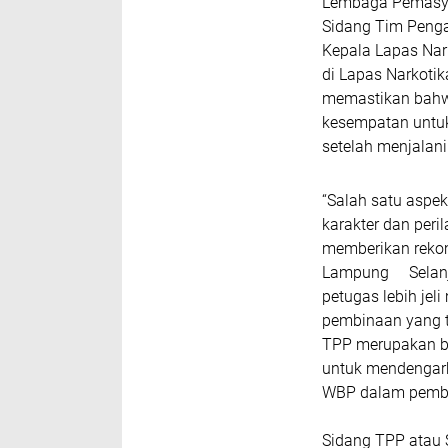
Lembaga Pemasya
Sidang Tim Peng
Kepala Lapas Nar
di Lapas Narkot
memastikan bahw
kesempatan untuk
setelah menjalan
“Salah satu aspe
karakter dan peri
memberikan rekom
Lampung Selanju
petugas lebih je
pembinaan yang t
TPP merupakan b
untuk mendengark
WBP dalam pembi
Sidang TPP atau