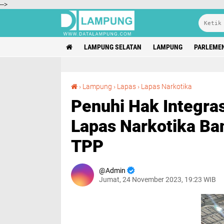
-->
LAMPUNG SELATAN
LAMPUNG
PARLEME
Penuhi Hak Integrasi, Ratusan Warga Binaan Lapas Narkotika Bandar Lampung Jalani Sidang TPP
›
Lampung
›
Lapas
›
Lapas Narkotika
Penuhi Hak Integra
Lapas Narkotika Ba
TPP
Admin
Jumat, 24 November 2023, 19:23 WIB