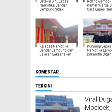
Deteksi Dini, Lapas
Rolling Gembok
Narkotika Bandar
Kamar Warga B
Lampung Sidak
Cara Lapas Nar
Kamar Hunian
Bandar Lampu
Narapidana
Deteksi Dini
Gangguan Kea
Kalapas Narkotika
Kunjungi Lapas
Bandar Lampung dan
Narkotika Lamp
Jajaran Laksanakan
Dirkamtib Ditje
Kontrol Sambang
Tekankan Deteks
Warga Binaan
Sekaligus Ingatkan
Pentingnya Jaga
KOMENTAR
Kesehatan kepada
WBP
TERKINI
Viral Dug
Moeloek, 