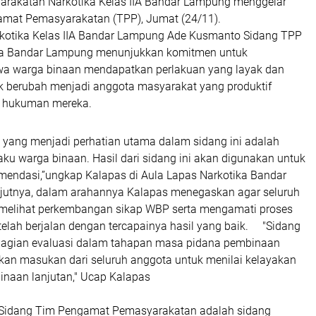
rakatan Narkotika Kelas IIA Bandar Lampung menggelar
amat Pemasyarakatan (TPP), Jumat (24/11).
kotika Kelas IIA Bandar Lampung Ade Kusmanto Sidang TPP
ika Bandar Lampung menunjukkan komitmen untuk
a warga binaan mendapatkan perlakuan yang layak dan
 berubah menjadi anggota masyarakat yang produktif
i hukuman mereka.
k yang menjadi perhatian utama dalam sidang ini adalah
laku warga binaan. Hasil dari sidang ini akan digunakan untuk
endasi,”ungkap Kalapas di Aula Lapas Narkotika Bandar
tnya, dalam arahannya Kalapas menegaskan agar seluruh
li melihat perkembangan sikap WBP serta mengamati proses
elah berjalan dengan tercapainya hasil yang baik. "Sidang
agian evaluasi dalam tahapan masa pidana pembinaan
an masukan dari seluruh anggota untuk menilai kelayakan
naan lanjutan," Ucap Kalapas
 Sidang Tim Pengamat Pemasyarakatan adalah sidang