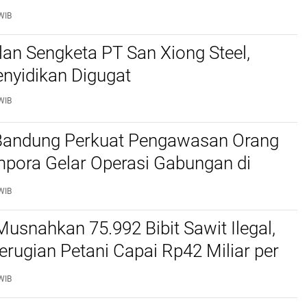
WIB
lan Sengketa PT San Xiong Steel,
nyidikan Digugat
WIB
 Bandung Perkuat Pengawasan Orang
mpora Gelar Operasi Gabungan di
Barat dan Cimahi
WIB
Musnahkan 75.992 Bibit Sawit Ilegal,
erugian Petani Capai Rp42 Miliar per
WIB