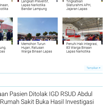
Langkah Preventif,
Tingkatkan
inaan,
Lapas Narkotika
Silaturahmi APH,
kotika
Bandar Lampung
Jajaran Lapas
ng
'Jemput Bola' Periksa
Narkotika Bandar
Kesehatan
Lampung Olahraga
manan
Narapidana
Tenis Meja Bersama
BNNP
Memohon Turun
Penuhi Hak Integrasi,
ung,
Hujan, Ratusan
83 Warga Binaan
npas
Warga Binaan Lapas
Lapas Narkotika
i Dini
Narkotika Bandar
Bandar Lampung
Lampung Sholat
Jalani Sidang TPP
Istisqa
Tampilkan
aan Pasien Ditolak IGD RSUD Abdul
Rumah Sakit Buka Hasil Investigasi