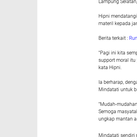
Lampung Selatan, 
Hipni mendatangi
materil kepada ja
Berita terkait :
Rum
"Pagi ini kita se
support moral itu
kata Hipni.
Ia berharap, den
Mindatati untuk 
"Mudah-mudahan d
Semoga masyataka
ungkap mantan an
Mindatati sendiri