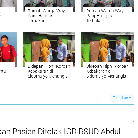
,
Rumah Warga Way
Rumah Warga Way
e
Panji Hangus
Panji Hangus
t
Terbakar
Terbakar
Didepan Hipni, Korban
Didepan Hipni, Korban
ntu
Kebakaran di
Kebakaran di
Sidomulyo Menangis
Sidomulyo Menangis
Tampilkan
aan Pasien Ditolak IGD RSUD Abdul