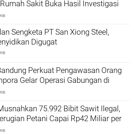
Rumah Sakit Buka Hasil Investigasi
WIB
lan Sengketa PT San Xiong Steel,
nyidikan Digugat
WIB
 Bandung Perkuat Pengawasan Orang
mpora Gelar Operasi Gabungan di
Barat dan Cimahi
WIB
Musnahkan 75.992 Bibit Sawit Ilegal,
erugian Petani Capai Rp42 Miliar per
WIB