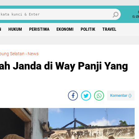
6 0
N
HUKUM
PERISTIWA
EKONOMI
POLITIK
TRAVEL
Hipni Kunjungi Rumah Janda di Way Panji Yang Terbakar
ung Selatan
›
News
ah Janda di Way Panji Yang
Komentar (
)