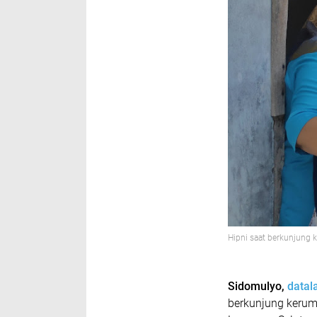
Hipni saat berkunjung 
Sidomulyo,
data
berkunjung keruma