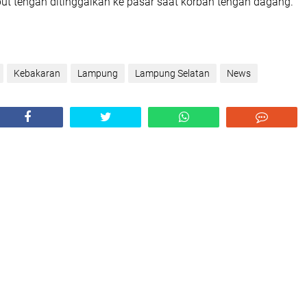
ut tengah ditinggalkan ke pasar saat korban tengah dagang.
Kebakaran
Lampung
Lampung Selatan
News