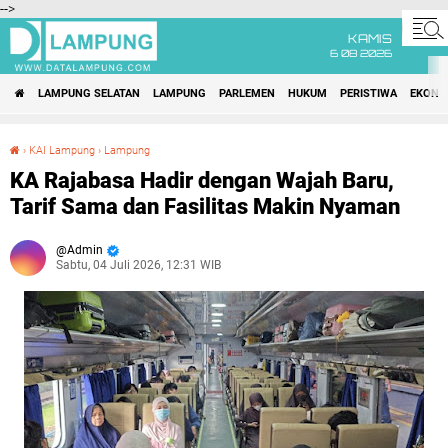
-->
KAMIS
6 08 2026
LAMPUNG SELATAN
LAMPUNG
PARLEMEN
HUKUM
PERISTIWA
EKONO
›
KAI Lampung
›
Lampung
KA Rajabasa Hadir dengan Wajah Baru, Tarif Sama dan Fasilitas Makin Nyaman
KA Rajabasa Hadir dengan Wajah Baru,
Tarif Sama dan Fasilitas Makin Nyaman
Admin
Sabtu, 04 Juli 2026, 12:31 WIB