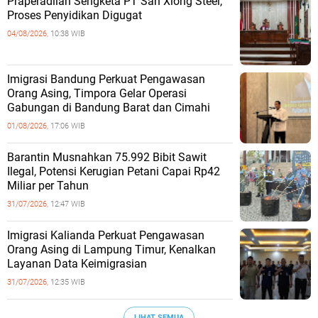
Praperadilan Sengketa PT San Xiong Steel,
Proses Penyidikan Digugat
04/08/2026,
10:38 WIB
Imigrasi Bandung Perkuat Pengawasan
Orang Asing, Timpora Gelar Operasi
Gabungan di Bandung Barat dan Cimahi
01/08/2026,
17:06 WIB
Barantin Musnahkan 75.992 Bibit Sawit
Ilegal, Potensi Kerugian Petani Capai Rp42
Miliar per Tahun
31/07/2026,
12:47 WIB
Imigrasi Kalianda Perkuat Pengawasan
Orang Asing di Lampung Timur, Kenalkan
Layanan Data Keimigrasian
31/07/2026,
12:35 WIB
LIHAT SEMUA