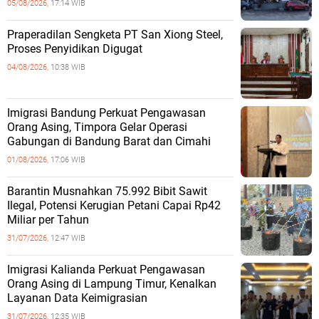
05/08/2026,
17:14 WIB
Praperadilan Sengketa PT San Xiong Steel,
Proses Penyidikan Digugat
04/08/2026,
10:38 WIB
Imigrasi Bandung Perkuat Pengawasan
Orang Asing, Timpora Gelar Operasi
Gabungan di Bandung Barat dan Cimahi
01/08/2026,
17:06 WIB
Barantin Musnahkan 75.992 Bibit Sawit
Ilegal, Potensi Kerugian Petani Capai Rp42
Miliar per Tahun
31/07/2026,
12:47 WIB
Imigrasi Kalianda Perkuat Pengawasan
Orang Asing di Lampung Timur, Kenalkan
Layanan Data Keimigrasian
31/07/2026,
12:35 WIB