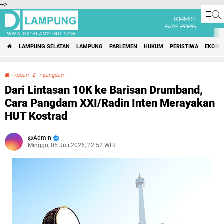
-->
KAMIS
6 08 2026
LAMPUNG SELATAN
LAMPUNG
PARLEMEN
HUKUM
PERISTIWA
EKONO
›
kodam 21
›
pangdam
Dari Lintasan 10K ke Barisan Drumband, Cara Pangdam XXI/Radin Inten Merayakan HUT Kostrad
Dari Lintasan 10K ke Barisan Drumband,
Cara Pangdam XXI/Radin Inten Merayakan
HUT Kostrad
Admin
Minggu, 05 Juli 2026, 22:52 WIB