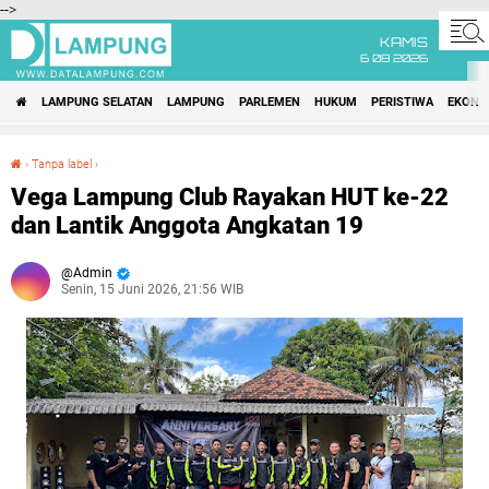
-->
KAMIS
6 08 2026
LAMPUNG SELATAN
LAMPUNG
PARLEMEN
HUKUM
PERISTIWA
EKONO
›
Tanpa label
›
Vega Lampung Club Rayakan HUT ke-22 dan Lantik Anggota Angkatan 19
Vega Lampung Club Rayakan HUT ke-22
dan Lantik Anggota Angkatan 19
Admin
Senin, 15 Juni 2026, 21:56 WIB