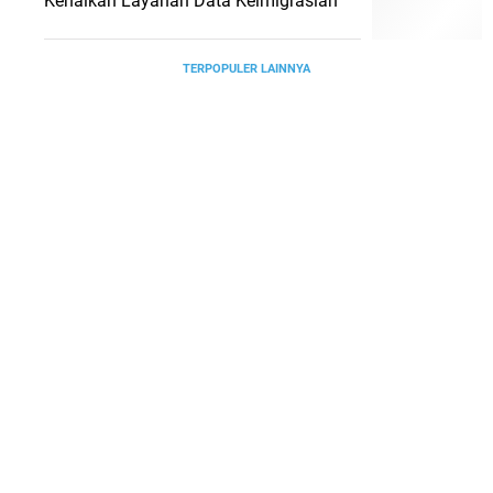
Kenalkan Layanan Data Keimigrasian
TERPOPULER LAINNYA