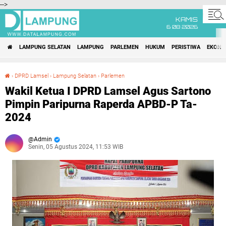
-->
KAMIS
6 08 2026
LAMPUNG SELATAN
LAMPUNG
PARLEMEN
HUKUM
PERISTIWA
EKONO
›
DPRD Lamsel
›
Lampung Selatan
›
Parlemen
Wakil Ketua I DPRD Lamsel Agus Sartono Pimpin Paripurna Raperda APBD-P Ta-2024
Wakil Ketua I DPRD Lamsel Agus Sartono
Pimpin Paripurna Raperda APBD-P Ta-
2024
Admin
Senin, 05 Agustus 2024, 11:53 WIB