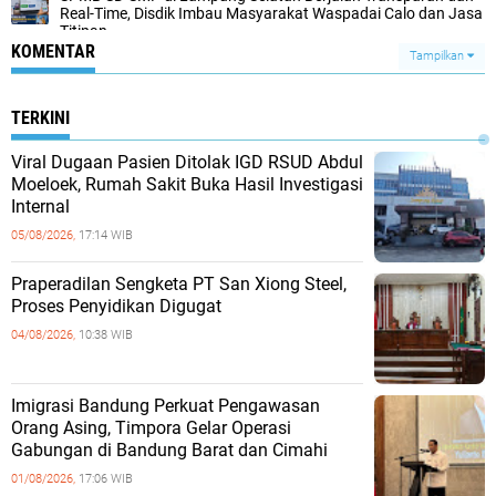
Real-Time, Disdik Imbau Masyarakat Waspadai Calo dan Jasa
Titipan
KOMENTAR
Tampilkan
TERKINI
Viral Dugaan Pasien Ditolak IGD RSUD Abdul
Moeloek, Rumah Sakit Buka Hasil Investigasi
Internal
05/08/2026,
17:14 WIB
Praperadilan Sengketa PT San Xiong Steel,
Proses Penyidikan Digugat
04/08/2026,
10:38 WIB
Imigrasi Bandung Perkuat Pengawasan
Orang Asing, Timpora Gelar Operasi
Gabungan di Bandung Barat dan Cimahi
01/08/2026,
17:06 WIB