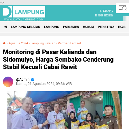
-->
KAMIS
6 08 2026
LAMPUNG SELATAN
LAMPUNG
PARLEMEN
HUKUM
PERISTIWA
EKONO
›
Agustus 2024
›
Lampung Selatan
›
Pemkab Lamsel
Monitoring di Pasar Kalianda dan Sidomulyo, Harga Sembako Cenderung Stabil Kecuali Cabai Rawit
Monitoring di Pasar Kalianda dan
Sidomulyo, Harga Sembako Cenderung
Stabil Kecuali Cabai Rawit
Admin
Kamis, 01 Agustus 2024, 09:36 WIB