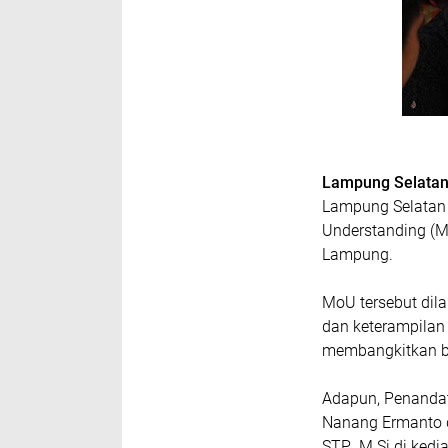
Lampung Selata
Lampung Selatan
Understanding (Mo
Lampung.
MoU tersebut dil
dan keterampila
membangkitkan bi
Adapun, Penandat
Nanang Ermanto d
STP., M.Si di ked