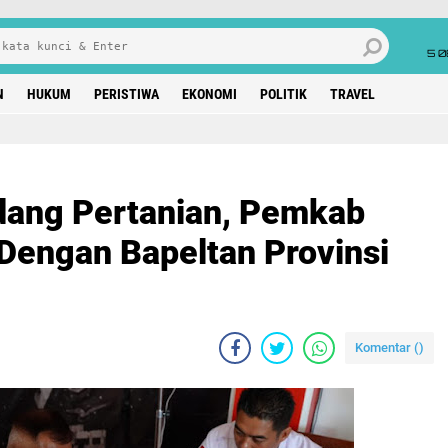
5 0
N
HUKUM
PERISTIWA
EKONOMI
POLITIK
TRAVEL
dang Pertanian, Pemkab
engan Bapeltan Provinsi
Komentar (
)