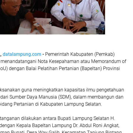
n,
datalampung.com
-
Pemerintah Kabupaten (Pemkab)
 menandatangani Nota Kesepahaman atau Memorandum of
U) dengan Balai Pelatihan Pertanian (Bapeltan) Provinsi
aksanakan guna meningkatkan kapasitas ilmu pengetahuan
n dari Sumber Daya Manusia (SDM), dalam membangun dan
dang Pertanian di Kabupaten Lampung Selatan.
anganan dilakukan antara Bupati Lampung Selatan H.
engan Kepala Bapeltan Lampung Dr. Abdul Roni Angkat,
iaman Bupati, Desa Way Galih, Kecamatan Tanjung Bintang,