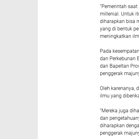
“Pemerintah saat
millenial. Untuk 
diharapkan bisa 
yang di bentuk p
meningkatkan ilm
Pada kesempatan 
dan Perkebunan B
dari Bapeltan Pro
penggerak majuny
Oleh karenanya, d
ilmu yang diberi
“Mereka juga di
dan pengetahuanya
diharapkan dengan
penggerak majunya