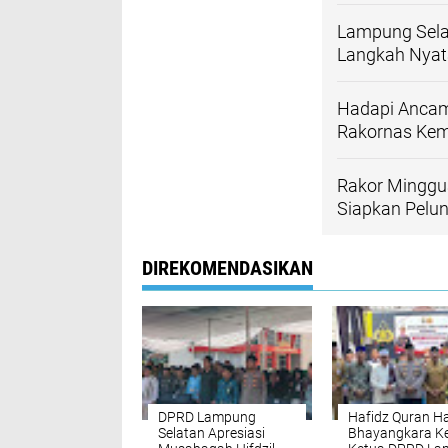
Lampung Selat
Langkah Nyata
Hadapi Ancama
Rakornas Kem
Rakor Minggu
Siapkan Pelu
DIREKOMENDASIKAN
DPRD Lampung
Hafidz Quran Ha
Selatan Apresiasi
Bhayangkara Ke