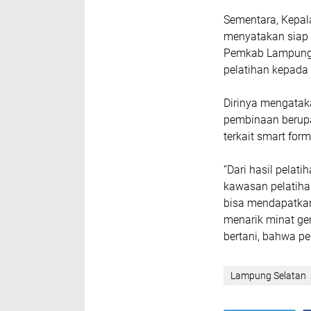
Sementara, Kepala
menyatakan siap 
Pemkab Lampung S
pelatihan kepada 
Dirinya mengataka
pembinaan berupa
terkait smart for
“Dari hasil pela
kawasan pelatihan
bisa mendapatkan
menarik minat gen
bertani, bahwa pe
Lampung Selatan