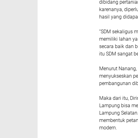
dibidang pertanian
karenanya, diper
hasil yang didap
“SDM sekaligus m
memiliki lahan ya
secara baik dan b
itu SDM sangat b
Menurut Nanang, 
menyukseskan pe
pembangunan dibi
Maka dari itu, Di
Lampung bisa mem
Lampung Selatan. 
membentuk petani
modern.