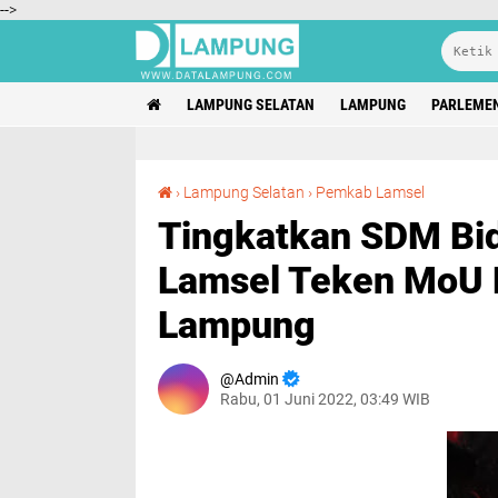
-->
LAMPUNG SELATAN
LAMPUNG
PARLEME
Tingkatkan SDM Bidang Pertanian, Pemkab Lamsel Teken MoU Dengan Bapeltan Provinsi Lampung
›
Lampung Selatan
›
Pemkab Lamsel
Tingkatkan SDM Bi
Lamsel Teken MoU D
Lampung
Admin
Rabu, 01 Juni 2022, 03:49 WIB