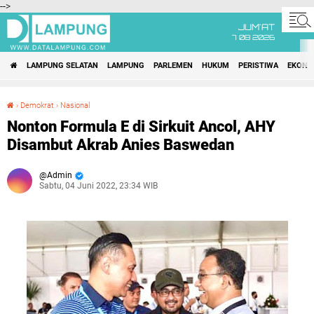
-->
JUM'AT
7 08 2026
LAMPUNG SELATAN
LAMPUNG
PARLEMEN
HUKUM
PERISTIWA
EKONO
›
Demokrat
›
Nasional
Nonton Formula E di Sirkuit Ancol, AHY Disambut Akrab Anies Baswedan
Nonton Formula E di Sirkuit Ancol, AHY
Disambut Akrab Anies Baswedan
Admin
Sabtu, 04 Juni 2022, 23:34 WIB