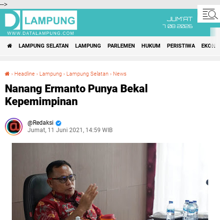
-->
JUM'AT
7 08 2026
LAMPUNG SELATAN
LAMPUNG
PARLEMEN
HUKUM
PERISTIWA
EKONO
›
Headline
›
Lampung
›
Lampung Selatan
›
News
Nanang Ermanto Punya Bekal Kepemimpinan
Nanang Ermanto Punya Bekal
Kepemimpinan
Redaksi
Jumat, 11 Juni 2021, 14:59 WIB