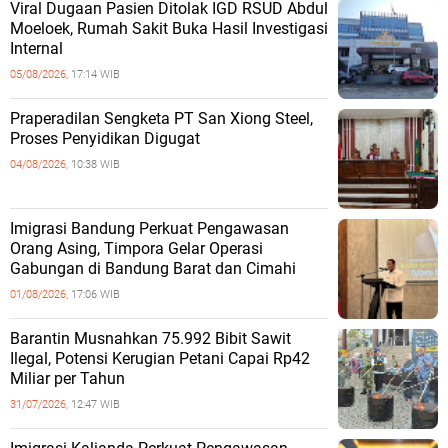
Viral Dugaan Pasien Ditolak IGD RSUD Abdul
Moeloek, Rumah Sakit Buka Hasil Investigasi
Internal
05/08/2026,
17:14 WIB
Praperadilan Sengketa PT San Xiong Steel,
Proses Penyidikan Digugat
04/08/2026,
10:38 WIB
Imigrasi Bandung Perkuat Pengawasan
Orang Asing, Timpora Gelar Operasi
Gabungan di Bandung Barat dan Cimahi
01/08/2026,
17:06 WIB
Barantin Musnahkan 75.992 Bibit Sawit
Ilegal, Potensi Kerugian Petani Capai Rp42
Miliar per Tahun
31/07/2026,
12:47 WIB