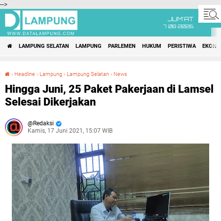
-->
JUM'AT
7 08 2026
LAMPUNG SELATAN
LAMPUNG
PARLEMEN
HUKUM
PERISTIWA
EKONO
›
Headline
›
Lampung
›
Lampung Selatan
›
News
Hingga Juni, 25 Paket Pakerjaan di Lamsel Selesai Dikerjakan
Hingga Juni, 25 Paket Pakerjaan di Lamsel
Selesai Dikerjakan
Redaksi
Kamis, 17 Juni 2021, 15:07 WIB