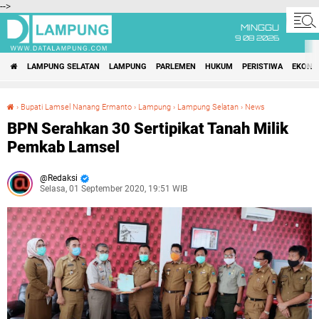
-->
MINGGU
9 08 2026
LAMPUNG SELATAN
LAMPUNG
PARLEMEN
HUKUM
PERISTIWA
EKONO
›
Bupati Lamsel Nanang Ermanto
›
Lampung
›
Lampung Selatan
›
News
BPN Serahkan 30 Sertipikat Tanah Milik Pemkab Lamsel
BPN Serahkan 30 Sertipikat Tanah Milik
Pemkab Lamsel
Redaksi
Selasa, 01 September 2020, 19:51 WIB