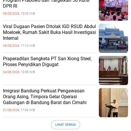
Program Prabowo dan Targetkan 50 Kursi
DPR RI
08/08/2026,
15:05 WIB
Viral Dugaan Pasien Ditolak IGD RSUD Abdul
Moeloek, Rumah Sakit Buka Hasil Investigasi
Internal
05/08/2026,
17:14 WIB
Praperadilan Sengketa PT San Xiong Steel,
Proses Penyidikan Digugat
04/08/2026,
10:38 WIB
Imigrasi Bandung Perkuat Pengawasan
Orang Asing, Timpora Gelar Operasi
Gabungan di Bandung Barat dan Cimahi
01/08/2026,
17:06 WIB
LIHAT SEMUA