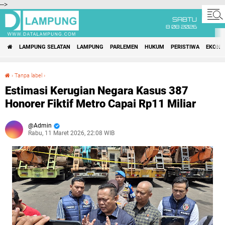
-->
SABTU
8 08 2026
LAMPUNG SELATAN
LAMPUNG
PARLEMEN
HUKUM
PERISTIWA
EKONO
›
Tanpa label
›
Estimasi Kerugian Negara Kasus 387 Honorer Fiktif Metro Capai Rp11 Miliar
Estimasi Kerugian Negara Kasus 387
Honorer Fiktif Metro Capai Rp11 Miliar
Admin
Rabu, 11 Maret 2026, 22:08 WIB