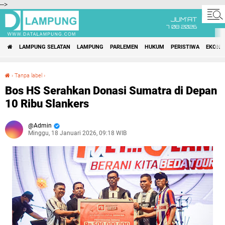
-->
JUM'AT
7 08 2026
LAMPUNG SELATAN
LAMPUNG
PARLEMEN
HUKUM
PERISTIWA
EKONO
›
Tanpa label
›
Bos HS Serahkan Donasi Sumatra di Depan 10 Ribu Slankers
Bos HS Serahkan Donasi Sumatra di Depan
10 Ribu Slankers
Admin
Minggu, 18 Januari 2026, 09:18 WIB