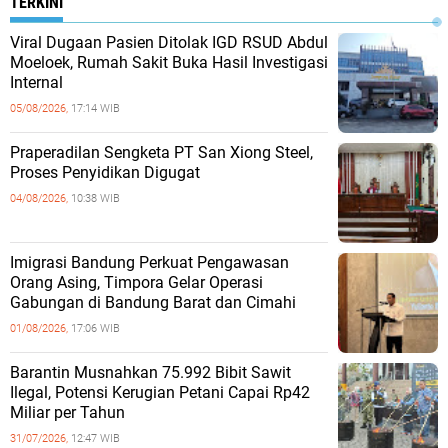
TERKINI
Viral Dugaan Pasien Ditolak IGD RSUD Abdul
Moeloek, Rumah Sakit Buka Hasil Investigasi
Internal
05/08/2026,
17:14 WIB
Praperadilan Sengketa PT San Xiong Steel,
Proses Penyidikan Digugat
04/08/2026,
10:38 WIB
Imigrasi Bandung Perkuat Pengawasan
Orang Asing, Timpora Gelar Operasi
Gabungan di Bandung Barat dan Cimahi
01/08/2026,
17:06 WIB
Barantin Musnahkan 75.992 Bibit Sawit
Ilegal, Potensi Kerugian Petani Capai Rp42
Miliar per Tahun
31/07/2026,
12:47 WIB