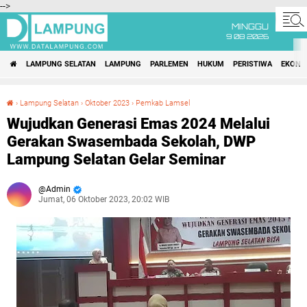
-->
MINGGU
9 08 2026
LAMPUNG SELATAN
LAMPUNG
PARLEMEN
HUKUM
PERISTIWA
EKONO
›
Lampung Selatan
›
Oktober 2023
›
Pemkab Lamsel
Wujudkan Generasi Emas 2024 Melalui Gerakan Swasembada Sekolah, DWP Lampung Selatan Gelar Seminar
Wujudkan Generasi Emas 2024 Melalui
Gerakan Swasembada Sekolah, DWP
Lampung Selatan Gelar Seminar
Admin
Jumat, 06 Oktober 2023, 20:02 WIB