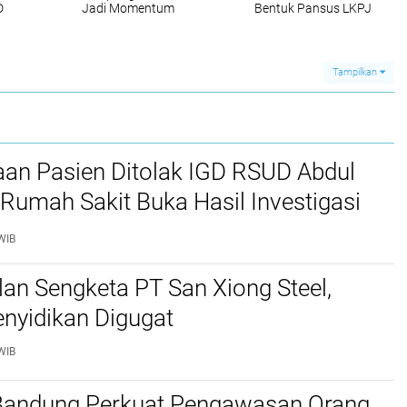
D
Jadi Momentum
Bentuk Pansus LKPJ
Perkuat Sinergi
Pemerintahan Pasca-
Idulfitri
Tampilkan
aan Pasien Ditolak IGD RSUD Abdul
Rumah Sakit Buka Hasil Investigasi
WIB
lan Sengketa PT San Xiong Steel,
nyidikan Digugat
WIB
 Bandung Perkuat Pengawasan Orang