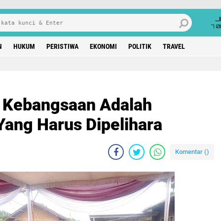
J
7 
N
HUKUM
PERISTIWA
EKONOMI
POLITIK
TRAVEL
n Kebangsaan Adalah Keutuhan Nasional Yang Harus Dipelihara
 Kebangsaan Adalah
Yang Harus Dipelihara
Komentar (
)