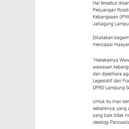
Hal tersebut dis
Perjuangan Rosdi
Kebangsaan (IPWK
Jatiagung Lampun
Dikatakan bagai
mencapai masyara
“Hakekatnya Wawa
wawasan kebangsaa
dan dipelihara a
Legeslatif dari F
DPRD Lampung Sel
Untuk itu mari b
sebaliknya, yang
yang baik tidak 
ideologi Pancasil