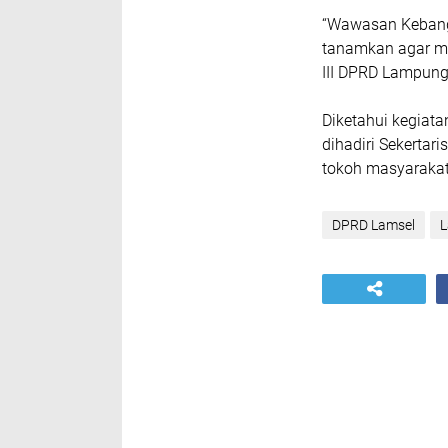
“Wawasan Kebangs
tanamkan agar mem
III DPRD Lampung 
Diketahui kegiata
dihadiri Sekertar
tokoh masyarakat
DPRD Lamsel
L