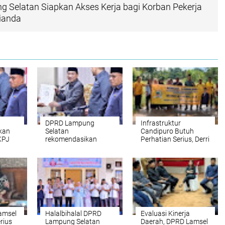
 Selatan Siapkan Akses Kerja bagi Korban Pekerja
lianda
DPRD Lampung
Infrastruktur
kan
Selatan
Candipuro Butuh
KPJ
rekomendasikan
Perhatian Serius, Derri
perbaikan Dermaga
Kusuma Dorong Aksi
Bom Kalianda
Nyata
amsel
Halalbihalal DPRD
Evaluasi Kinerja
rius
Lampung Selatan
Daerah, DPRD Lamsel