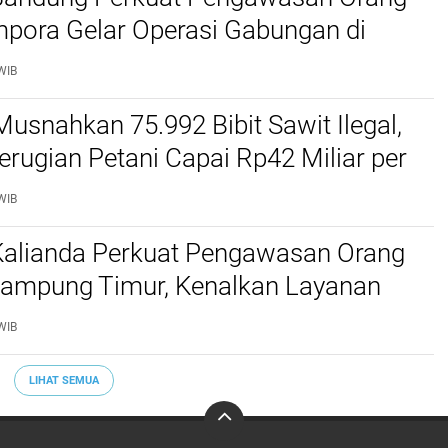
mpora Gelar Operasi Gabungan di
Barat dan Cimahi
WIB
Musnahkan 75.992 Bibit Sawit Ilegal,
erugian Petani Capai Rp42 Miliar per
WIB
 Kalianda Perkuat Pengawasan Orang
 Lampung Timur, Kenalkan Layanan
migrasian
WIB
LIHAT SEMUA