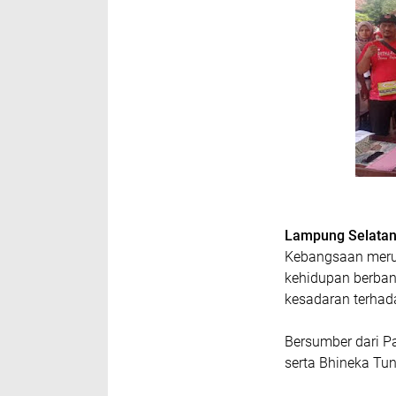
Lampung Selata
Kebangsaan meru
kehidupan berbang
kesadaran terhad
Bersumber dari P
serta Bhineka Tun