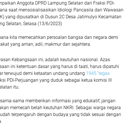
ampaikan Anggota DPRD Lampung Selatan dari Fraksi PDI-
ana saat mensosialisasikan Idiologi Pancasila dan Wawasan
) yang dipusatkan di Dusun 2C Desa Jatimulyo Kecamatan
g Selatan, Selasa (13/6/2023)
mana kita memecahkan persoalan bangsa dan negara demi
kat yang aman, adil, makmur dan sejahtera.
san Kebangsaan ini, adalah keutuhan nasional. Azas
n ini ketentuan dasar yang harus di taati, harus dipatuhi
gar terwujud demi ketaatan undang undang
1945.”tegas
raksi PDI-Perjuangan yang duduk sebagai ketua komisi III
atan itu.
ersama-sama memberikan informasi yang edukatif, jangan
 akan memecah belah keutuhan NKRI. Sebagai warga negara
mudah terpengaruh dengan budaya yang tidak sesuai dengan
a.