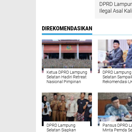
DPRD Lampung
Ilegal Asal Ka
DIREKOMENDASIKAN
Ketua DPRD Lampung
DPRD Lampung
Selatan Hadiri Retreat
Selatan Sampai
Nasional Pimpinan
Rekomendasi L
DPRD kabupaten se-
Bupati 2025
Indonesia
DPRD Lampung
Pansus DPRD L
Selatan Siapkan
Minta Pemda Se