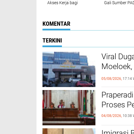
Akses Kerja bagi
Gali Sumber PA
Korban Pekerja Ilegal
Asal Kalianda
KOMENTAR
TERKINI
Viral Dug
Moeloek, 
Internal
05/08/2026,
17:14 
Praperadi
Proses Pe
04/08/2026,
10:38 
Imigrasi