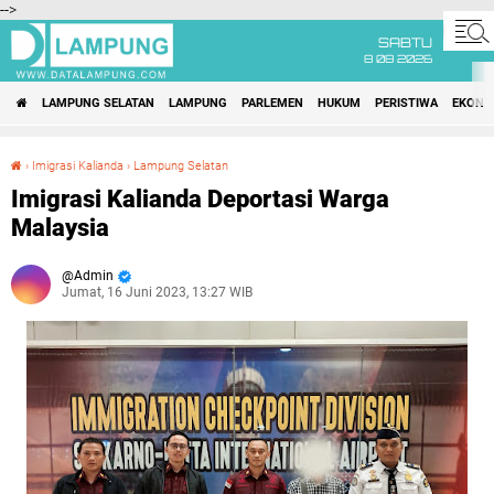
-->
SABTU
8 08 2026
LAMPUNG SELATAN
LAMPUNG
PARLEMEN
HUKUM
PERISTIWA
EKONO
›
Imigrasi Kalianda
›
Lampung Selatan
Imigrasi Kalianda Deportasi Warga Malaysia
Imigrasi Kalianda Deportasi Warga
Malaysia
Admin
Jumat, 16 Juni 2023, 13:27 WIB