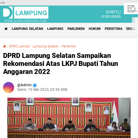
-->
SABTU
8 08 2026
LAMPUNG SELATAN
LAMPUNG
PARLEMEN
HUKUM
PERISTIWA
EKONO
›
DPRD Lamsel
›
Lampung Selatan
›
Parlemen
DPRD Lampung Selatan Sampaikan Rekomendasi Atas LKPJ Bupati Tahun Anggaran 2022
DPRD Lampung Selatan Sampaikan
Rekomendasi Atas LKPJ Bupati Tahun
Anggaran 2022
Admin
Senin, 15 Mei 2023, 02:56 WIB