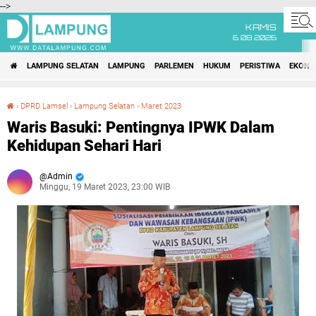
-->
KAMIS
6 08 2026
LAMPUNG SELATAN
LAMPUNG
PARLEMEN
HUKUM
PERISTIWA
EKONO
›
DPRD Lamsel
›
Lampung Selatan
›
Maret 2023
Waris Basuki: Pentingnya IPWK Dalam Kehidupan Sehari Hari
Waris Basuki: Pentingnya IPWK Dalam
Kehidupan Sehari Hari
Admin
Minggu, 19 Maret 2023, 23:00 WIB