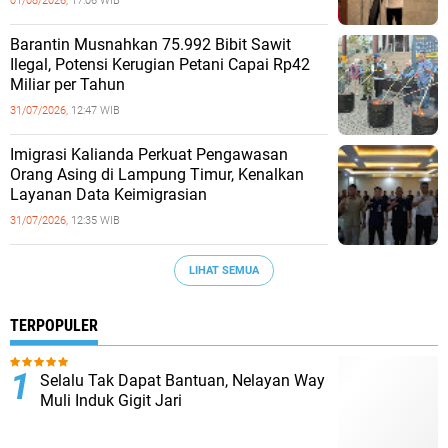
01/08/2026,
17:06 WIB
Barantin Musnahkan 75.992 Bibit Sawit
Ilegal, Potensi Kerugian Petani Capai Rp42
Miliar per Tahun
31/07/2026,
12:47 WIB
Imigrasi Kalianda Perkuat Pengawasan
Orang Asing di Lampung Timur, Kenalkan
Layanan Data Keimigrasian
31/07/2026,
12:35 WIB
LIHAT SEMUA
TERPOPULER
Selalu Tak Dapat Bantuan, Nelayan Way
Muli Induk Gigit Jari