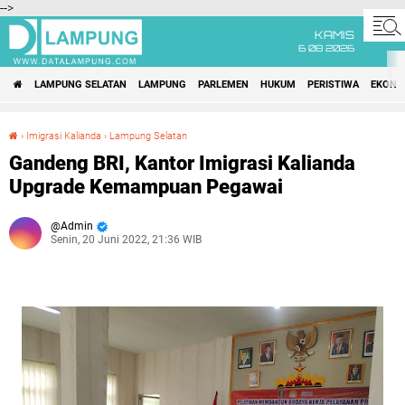
-->
KAMIS
6 08 2026
LAMPUNG SELATAN
LAMPUNG
PARLEMEN
HUKUM
PERISTIWA
EKONO
›
Imigrasi Kalianda
›
Lampung Selatan
Gandeng BRI, Kantor Imigrasi Kalianda Upgrade Kemampuan Pegawai
Gandeng BRI, Kantor Imigrasi Kalianda
Upgrade Kemampuan Pegawai
Admin
Senin, 20 Juni 2022, 21:36 WIB