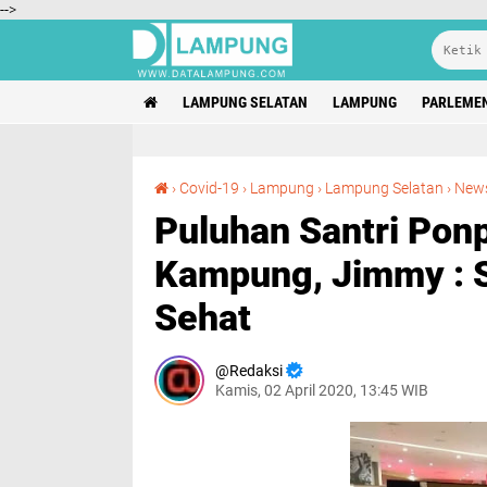
-->
LAMPUNG SELATAN
LAMPUNG
PARLEME
›
Covid-19
›
Lampung
›
Lampung Selatan
›
New
Puluhan Santri Pon
Kampung, Jimmy : 
Sehat
Redaksi
Kamis, 02 April 2020, 13:45 WIB