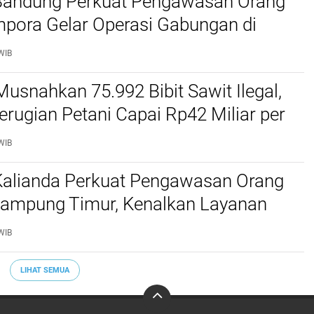
 Bandung Perkuat Pengawasan Orang
mpora Gelar Operasi Gabungan di
Barat dan Cimahi
WIB
Musnahkan 75.992 Bibit Sawit Ilegal,
erugian Petani Capai Rp42 Miliar per
WIB
 Kalianda Perkuat Pengawasan Orang
 Lampung Timur, Kenalkan Layanan
migrasian
WIB
LIHAT SEMUA