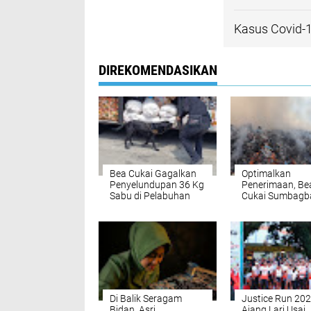
Kasus Covid-1
DIREKOMENDASIKAN
Bea Cukai Gagalkan
Optimalkan
Penyelundupan 36 Kg
Penerimaan, Be
Sabu di Pelabuhan
Cukai Sumbagb
Bakauheni
Bukukan Rp 466
Miliar pada Triw
Di Balik Seragam
Justice Run 202
Bidan, Asri
Ajang Lari Usai