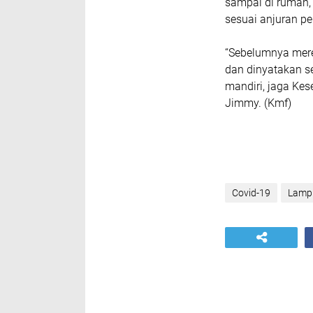
sampai di rumah, 
sesuai anjuran p
“Sebelumnya mere
dan dinyatakan s
mandiri, jaga Kes
Jimmy. (Kmf)
Covid-19
Lamp