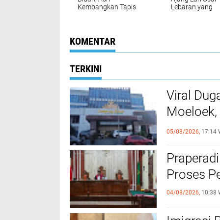
Kembangkan Tapis
Lebaran yang
Lampung Jadi Produk
Satukan Warga
Modern
Lampung
KOMENTAR
TERKINI
Viral Dug
Moeloek, 
Internal
05/08/2026,
17:14 
Praperadi
Proses Pe
04/08/2026,
10:38 