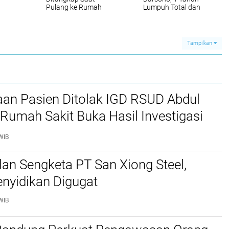
Pulang ke Rumah
Lumpuh Total dan
Tidak Bisa Melihat
Tinggal di Rumah Tak
Layak Huni
Tampilkan
aan Pasien Ditolak IGD RSUD Abdul
Rumah Sakit Buka Hasil Investigasi
WIB
lan Sengketa PT San Xiong Steel,
nyidikan Digugat
WIB