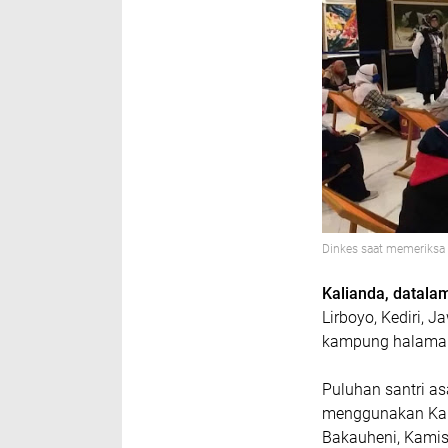
Dinkes saat memeriksa 
Kalianda, datal
Lirboyo, Kediri, 
kampung halama
Puluhan santri a
menggunakan Kapa
Bakauheni, Kamis 