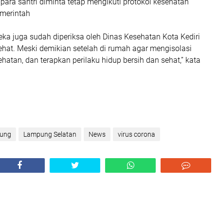
para santri diminta tetap mengikuti protokol kesehatan
emerintah
ka juga sudah diperiksa oleh Dinas Kesehatan Kota Kediri
ehat. Meski demikian setelah di rumah agar mengisolasi
ehatan, dan terapkan perilaku hidup bersih dan sehat,” kata
ung
Lampung Selatan
News
virus corona