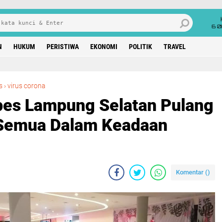
6 0
N
HUKUM
PERISTIWA
EKONOMI
POLITIK
TRAVEL
Puluhan Santri Ponpes Lampung Selatan Pulang Kampung, Jimmy : Semua Dalam Keadaan Sehat
s
›
virus corona
pes Lampung Selatan Pulang
Semua Dalam Keadaan
Komentar (
)