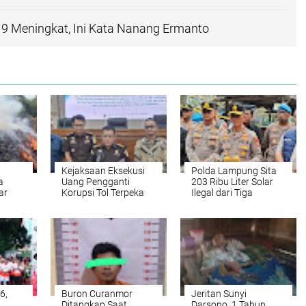
9 Meningkat, Ini Kata Nanang Ermanto
Kejaksaan Eksekusi
Polda Lampung Sita
a
Uang Pengganti
203 Ribu Liter Solar
ar
Korupsi Tol Terpeka
Ilegal dari Tiga
,63
Rp 7,8 Miliar
Gudang di Pesawaran
ulan I
6,
Buron Curanmor
Jeritan Sunyi
Ditangkap Saat
Darsono, 1 Tahun