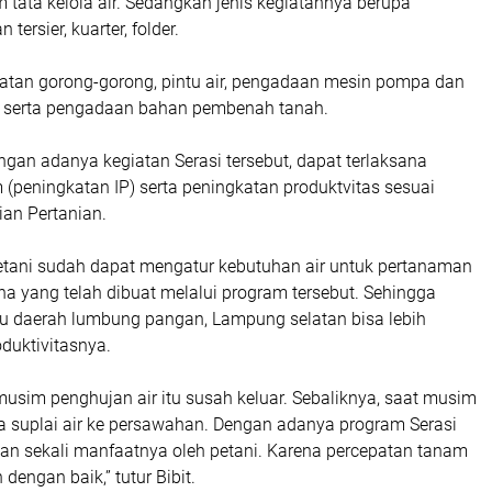
tata kelola air. Sedangkan jenis kegiatannya berupa
tersier, kuarter, folder.
an gorong-gorong, pintu air, pengadaan mesin pompa dan
 serta pengadaan bahan pembenah tanah.
engan adanya kegiatan Serasi tersebut, dapat terlaksana
(peningkatan IP) serta peningkatan produktvitas sesuai
ian Pertanian.
petani sudah dapat mengatur kebutuhan air untuk pertanaman
a yang telah dibuat melalui program tersebut. Sehingga
tu daerah lumbung pangan, Lampung selatan bisa lebih
duktivitasnya.
a musim penghujan air itu susah keluar. Sebaliknya, saat musim
a suplai air ke persawahan. Dengan adanya program Serasi
kan sekali manfaatnya oleh petani. Karena percepatan tanam
dengan baik,” tutur Bibit.