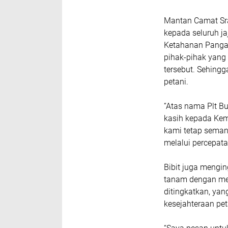
Mantan Camat Sra
kepada seluruh ja
Ketahanan Pangan
pihak-pihak yang
tersebut. Sehingg
petani.
“Atas nama Plt B
kasih kepada Kem
kami tetap semang
melalui percepat
Bibit juga mengi
tanam dengan mek
ditingkatkan, ya
kesejahteraan peta