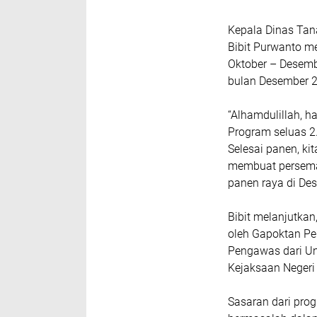
Kepala Dinas Tan
Bibit Purwanto m
Oktober – Desemb
bulan Desember 2
“Alhamdulillah, h
Program seluas 2.
Selesai panen, ki
membuat persemaia
panen raya di De
Bibit melanjutkan
oleh Gapoktan Pe
Pengawas dari Un
Kejaksaan Negeri 
Sasaran dari prog