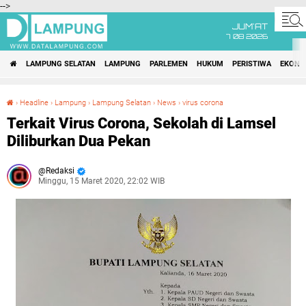
-->
JUM'AT
7 08 2026
LAMPUNG SELATAN
LAMPUNG
PARLEMEN
HUKUM
PERISTIWA
EKONO
›
Headline
›
Lampung
›
Lampung Selatan
›
News
›
virus corona
Terkait Virus Corona, Sekolah di Lamsel Diliburkan Dua Pekan
Terkait Virus Corona, Sekolah di Lamsel
Diliburkan Dua Pekan
Redaksi
Minggu, 15 Maret 2020, 22:02 WIB