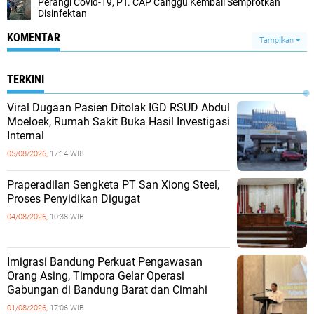
Perangi Covid-19, PT. CAP Canggu Kembali Semprotkan
Disinfektan
KOMENTAR
Tampilkan
TERKINI
Viral Dugaan Pasien Ditolak IGD RSUD Abdul
Moeloek, Rumah Sakit Buka Hasil Investigasi
Internal
05/08/2026,
17:14 WIB
Praperadilan Sengketa PT San Xiong Steel,
Proses Penyidikan Digugat
04/08/2026,
10:38 WIB
Imigrasi Bandung Perkuat Pengawasan
Orang Asing, Timpora Gelar Operasi
Gabungan di Bandung Barat dan Cimahi
01/08/2026,
17:06 WIB