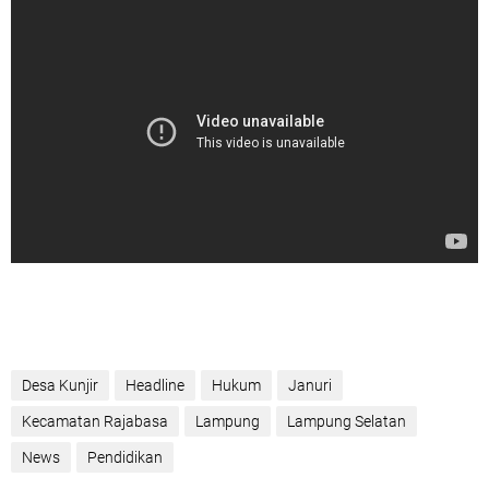
Desa Kunjir
Headline
Hukum
Januri
Kecamatan Rajabasa
Lampung
Lampung Selatan
News
Pendidikan