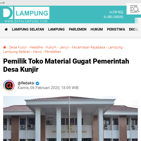
-->
KAMIS
6 08 2026
LAMPUNG SELATAN
LAMPUNG
PARLEMEN
HUKUM
PERISTIWA
EKONO
›
Desa Kunjir
›
Headline
›
Hukum
›
Januri
›
Kecamatan Rajabasa
›
Lampung
›
Lampung Selatan
›
News
›
Pendidikan
Pemilik Toko Material Gugat Pemerintah Desa Kunjir
Pemilik Toko Material Gugat Pemerintah
Desa Kunjir
Redaksi
Kamis, 06 Februari 2020, 18:09 WIB