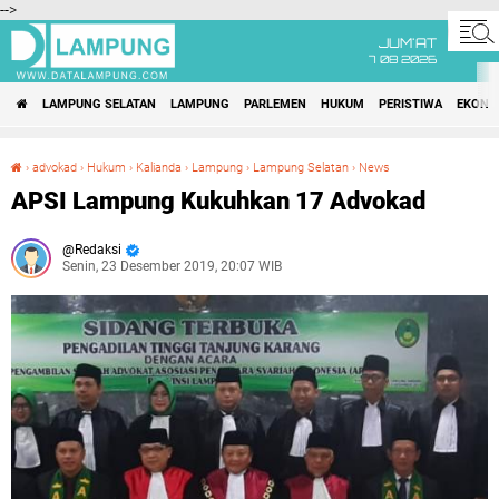
-->
JUM'AT
7 08 2026
LAMPUNG SELATAN
LAMPUNG
PARLEMEN
HUKUM
PERISTIWA
EKONO
›
advokad
›
Hukum
›
Kalianda
›
Lampung
›
Lampung Selatan
›
News
APSI Lampung Kukuhkan 17 Advokad
APSI Lampung Kukuhkan 17 Advokad
Redaksi
Senin, 23 Desember 2019, 20:07 WIB