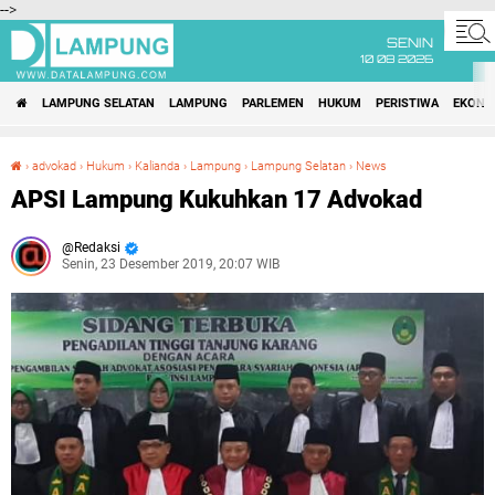
-->
SENIN
10 08 2026
LAMPUNG SELATAN
LAMPUNG
PARLEMEN
HUKUM
PERISTIWA
EKONO
›
advokad
›
Hukum
›
Kalianda
›
Lampung
›
Lampung Selatan
›
News
APSI Lampung Kukuhkan 17 Advokad
APSI Lampung Kukuhkan 17 Advokad
Redaksi
Senin, 23 Desember 2019, 20:07 WIB