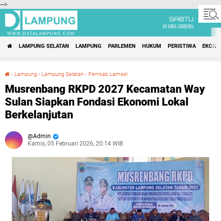
-->
SABTU
8 08 2026
LAMPUNG SELATAN
LAMPUNG
PARLEMEN
HUKUM
PERISTIWA
EKONO
›
Lampung
›
Lampung Selatan
›
Pemkab Lamsel
Musrenbang RKPD 2027 Kecamatan Way Sulan Siapkan Fondasi Ekonomi Lokal Berkelanjutan
Musrenbang RKPD 2027 Kecamatan Way
Sulan Siapkan Fondasi Ekonomi Lokal
Berkelanjutan
Admin
Kamis, 05 Februari 2026, 20:14 WIB