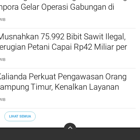
mpora Gelar Operasi Gabungan di
Barat dan Cimahi
WIB
Musnahkan 75.992 Bibit Sawit Ilegal,
erugian Petani Capai Rp42 Miliar per
WIB
 Kalianda Perkuat Pengawasan Orang
 Lampung Timur, Kenalkan Layanan
migrasian
WIB
LIHAT SEMUA