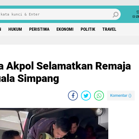
8 0
N
HUKUM
PERISTIWA
EKONOMI
POLITIK
TRAVEL
na Akpol Selamatkan Remaja
uala Simpang
Komentar (
)