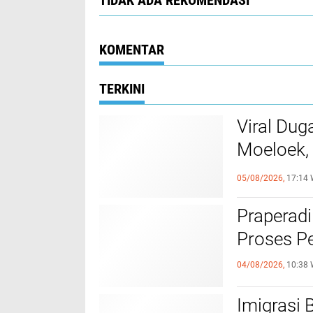
TIDAK ADA REKOMENDASI
KOMENTAR
TERKINI
Viral Dug
Moeloek, 
Internal
05/08/2026,
17:14 
Praperadi
Proses Pe
04/08/2026,
10:38 
Imigrasi