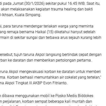
adi pada Jumat (30/1/2026) sekitar pukul 16.45 WIB. Saat itu,
l akan melaksanakan kegiatan trauma healing dan bakti
Al-Ikhsan, Kuala Simpang.
asi, para taruna mendengar teriakan warga yang meminta
ang remaja bernama Haikal (15) diketahui hanyut setelah
ermain di sekitar sungai dan terbawa arus sejauh kurang lebih
tersebut, tujuh taruna Akpol langsung bertindak cepat dengan
ban ke daratan dan memberikan pertolongan pertama.
aruna Akpol mengevakuasi korban ke daratan untuk memberi
ma. Korban berhasil memuntahkan air cokelat yang tertelan,”
a Akpol Tingkat III AKBP Evon Fitrianto.
ban dibawa menggunakan mobil ke Posko Medis Biddokes
m perjalanan, korban sempat beberapa kali muntah dan