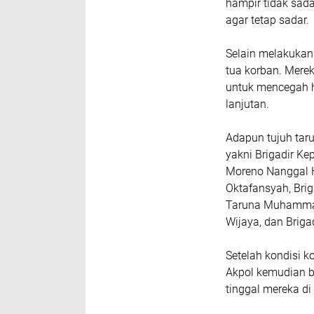
hampir tidak sada
agar tetap sadar.
Selain melakukan
tua korban. Mere
untuk mencegah 
lanjutan.
Adapun tujuh taru
yakni Brigadir K
Moreno Nanggal H
Oktafansyah, Brig
Taruna Muhammad 
Wijaya, dan Briga
Setelah kondisi k
Akpol kemudian b
tinggal mereka di