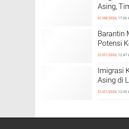
Asing, Ti
Bandung 
01/08/2026,
17:06 
Barantin 
Potensi K
Tahun
31/07/2026,
12:47 
Imigrasi
Asing di
Data Kei
31/07/2026,
12:35 