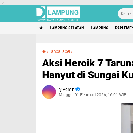
-->
LAMPUNG SELATAN
LAMPUNG
PARLEME
Aksi Heroik 7 Taruna Akpol Selamatkan Remaja Hanyut di Sungai Kuala Simpang
›
Tanpa label
›
Aksi Heroik 7 Taru
Hanyut di Sungai K
Admin
Minggu, 01 Februari 2026, 16:01 WIB