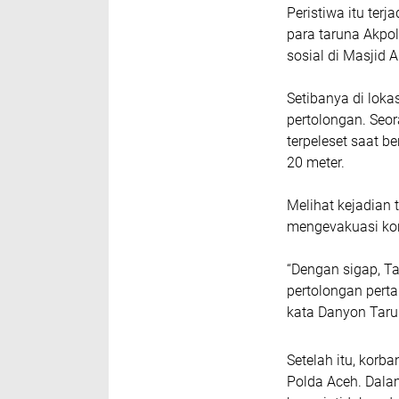
Peristiwa itu terj
para taruna Akpo
sosial di Masjid 
Setibanya di lok
pertolongan. Seor
terpeleset saat b
20 meter.
Melihat kejadian 
mengevakuasi kor
“Dengan sigap, T
pertolongan perta
kata Danyon Tarun
Setelah itu, kor
Polda Aceh. Dala