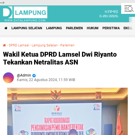
-->
KAMIS
6 08 2026
LAMPUNG SELATAN
LAMPUNG
PARLEMEN
HUKUM
PERISTIWA
EKONO
›
DPRD Lamsel
›
Lampung Selatan
›
Parlemen
Wakil Ketua DPRD Lamsel Dwi Riyanto Tekankan Netralitas ASN
Wakil Ketua DPRD Lamsel Dwi Riyanto
Tekankan Netralitas ASN
Admin
Kamis, 22 Agustus 2024, 11:59 WIB