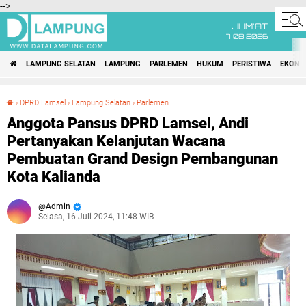
-->
JUM'AT
7 08 2026
LAMPUNG SELATAN
LAMPUNG
PARLEMEN
HUKUM
PERISTIWA
EKONO
›
DPRD Lamsel
›
Lampung Selatan
›
Parlemen
Anggota Pansus DPRD Lamsel, Andi Pertanyakan Kelanjutan Wacana Pembuatan Grand Design Pembangunan Kota Kalianda
Anggota Pansus DPRD Lamsel, Andi
Pertanyakan Kelanjutan Wacana
Pembuatan Grand Design Pembangunan
Kota Kalianda
Admin
Selasa, 16 Juli 2024, 11:48 WIB