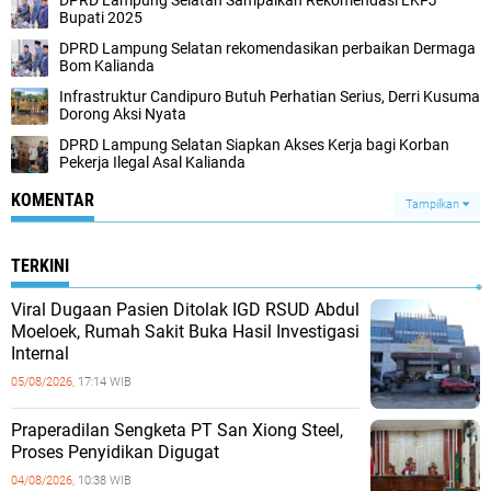
DPRD Lampung Selatan Sampaikan Rekomendasi LKPJ
Bupati 2025
DPRD Lampung Selatan rekomendasikan perbaikan Dermaga
Bom Kalianda
Infrastruktur Candipuro Butuh Perhatian Serius, Derri Kusuma
Dorong Aksi Nyata
DPRD Lampung Selatan Siapkan Akses Kerja bagi Korban
Pekerja Ilegal Asal Kalianda
KOMENTAR
Tampilkan
TERKINI
Viral Dugaan Pasien Ditolak IGD RSUD Abdul
Moeloek, Rumah Sakit Buka Hasil Investigasi
Internal
05/08/2026,
17:14 WIB
Praperadilan Sengketa PT San Xiong Steel,
Proses Penyidikan Digugat
04/08/2026,
10:38 WIB