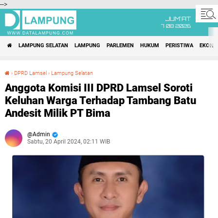
-->
JUM'AT
7 08 2026
LAMPUNG SELATAN
LAMPUNG
PARLEMEN
HUKUM
PERISTIWA
EKONO
›
DPRD Lamsel
›
Lampung Selatan
Anggota Komisi III DPRD Lamsel Soroti Keluhan Warga Terhadap Tambang Batu Andesit Milik PT Bima
Anggota Komisi III DPRD Lamsel Soroti
Keluhan Warga Terhadap Tambang Batu
Andesit Milik PT Bima
Admin
Sabtu, 20 April 2024, 02:11 WIB