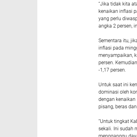
“Jika tidak kita a
kenaikan inflasi 
yang perlu diwas
angka 2 persen, i
Sementara itu, ji
inflasi pada min
menyampaikan, ken
persen. Kemudian
-1,17 persen.
Untuk saat ini ke
dominasi oleh ko
dengan kenaikan h
pisang, beras dan 
“Untuk tingkat Ka
sekali. Ini sudah
mengganggu daya 