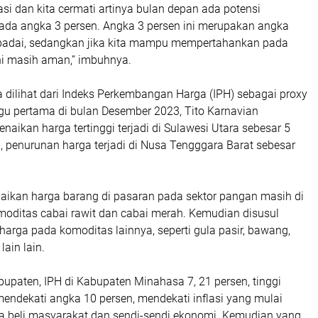
tasi dan kita cermati artinya bulan depan ada potensi
pada angka 3 persen. Angka 3 persen ini merupakan angka
padai, sedangkan jika kita mampu mempertahankan pada
ni masih aman,” imbuhnya.
ka dilihat dari Indeks Perkembangan Harga (IPH) sebagai proxy
ggu pertama di bulan Desember 2023, Tito Karnavian
aikan harga tertinggi terjadi di Sulawesi Utara sebesar 5
, penurunan harga terjadi di Nusa Tengggara Barat sebesar
naikan harga barang di pasaran pada sektor pangan masih di
moditas cabai rawit dan cabai merah. Kemudian disusul
arga pada komoditas lainnya, seperti gula pasir, bawang,
lain lain.
bupaten, IPH di Kabupaten Minahasa 7, 21 persen, tinggi
 mendekati angka 10 persen, mendekati inflasi yang mulai
beli masyarakat dan sendi-sendi ekonomi. Kemudian yang