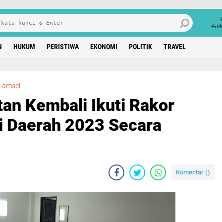
6 0
N
HUKUM
PERISTIWA
EKONOMI
POLITIK
TRAVEL
TPID Lampung Selatan Kembali Ikuti Rakor Pengendalian Inflasi Daerah 2023 Secara Virtual Meeting
Lamsel
an Kembali Ikuti Rakor
si Daerah 2023 Secara
Komentar (
)