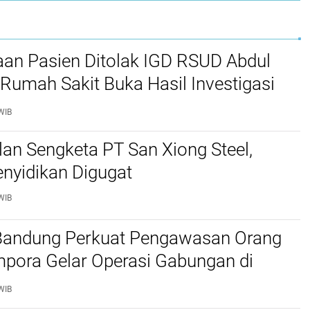
aan Pasien Ditolak IGD RSUD Abdul
Rumah Sakit Buka Hasil Investigasi
WIB
lan Sengketa PT San Xiong Steel,
nyidikan Digugat
WIB
 Bandung Perkuat Pengawasan Orang
mpora Gelar Operasi Gabungan di
Barat dan Cimahi
WIB