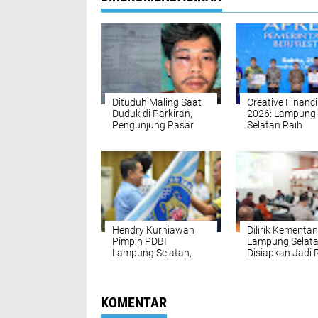
Dituduh Maling Saat
Creative Financ
Duduk di Parkiran,
2026: Lampung
Pengunjung Pasar
Selatan Raih
Malam Tanjung
Peringkat Kedu
Bintang Babak Belur
Nasional, Kanto
Dikeroyok
Insentif Rp2 Mil
dari Inovasi
Pembiayaan Da
Hendry Kurniawan
Dilirik Kementan
Pimpin PDBI
Lampung Selat
Lampung Selatan,
Disiapkan Jadi 
Siap Cetak Atlet Drum
Model Ekonomi
Band Nasional
Pertanian Nasio
KOMENTAR