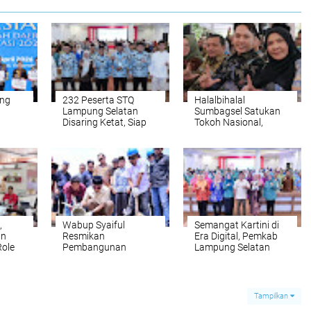
ing
232 Peserta STQ
Halalbihalal
Lampung Selatan
Sumbagsel Satukan
Disaring Ketat, Siap
Tokoh Nasional,
a
Rebut Tiket ke MTQ
Bupati Egi Dorong
ngi
Provinsi Lampung
Perantau Jadi Motor
iar
2026
Kolaborasi Daerah
erah
,
Wabup Syaiful
Semangat Kartini di
an
Resmikan
Era Digital, Pemkab
Role
Pembangunan
Lampung Selatan
Menara Siger
Dorong Ibu Jadi
nal
Residence I, Dorong
Benteng Anak dari
Akses Hunian Layak
Ancaman Siber
Tampilkan