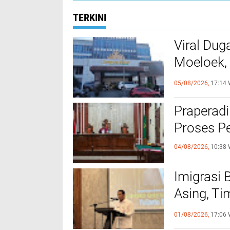
TERKINI
Viral Dug
Moeloek, 
Internal
05/08/2026,
17:14 
Praperadi
Proses Pe
04/08/2026,
10:38 
Imigrasi
Asing, Ti
Bandung 
01/08/2026,
17:06 