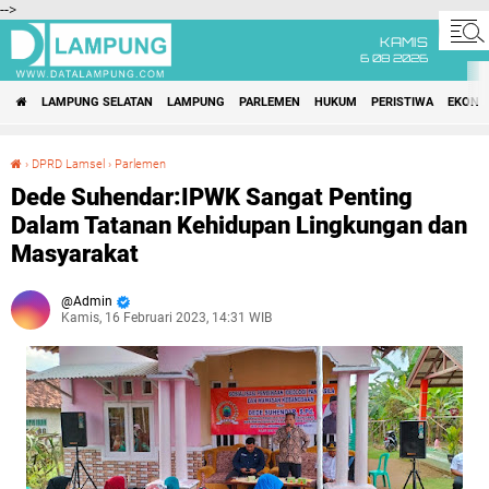
-->
KAMIS
6 08 2026
LAMPUNG SELATAN
LAMPUNG
PARLEMEN
HUKUM
PERISTIWA
EKONO
›
DPRD Lamsel
›
Parlemen
Dede Suhendar:IPWK Sangat Penting Dalam Tatanan Kehidupan Lingkungan dan Masyarakat
Dede Suhendar:IPWK Sangat Penting
Dalam Tatanan Kehidupan Lingkungan dan
Masyarakat
Admin
Kamis, 16 Februari 2023, 14:31 WIB