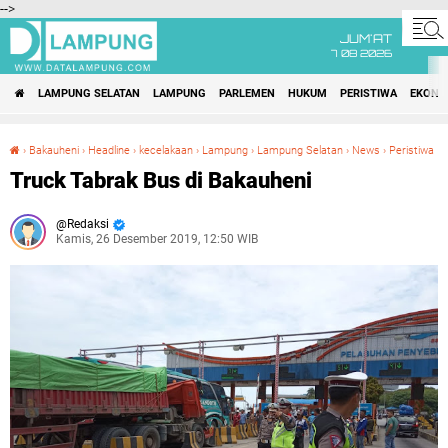
-->
JUM'AT
7 08 2026
LAMPUNG SELATAN
LAMPUNG
PARLEMEN
HUKUM
PERISTIWA
EKONO
›
Bakauheni
›
Headline
›
kecelakaan
›
Lampung
›
Lampung Selatan
›
News
›
Peristiwa
Truck Tabrak Bus di Bakauheni
Truck Tabrak Bus di Bakauheni
Redaksi
Kamis, 26 Desember 2019, 12:50 WIB