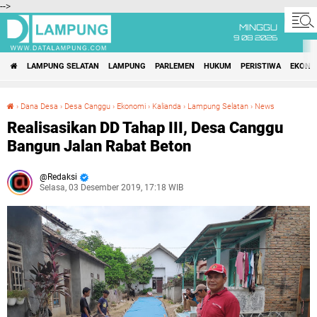
-->
MINGGU
9 08 2026
LAMPUNG SELATAN
LAMPUNG
PARLEMEN
HUKUM
PERISTIWA
EKONO
›
Dana Desa
›
Desa Canggu
›
Ekonomi
›
Kalianda
›
Lampung Selatan
›
News
Realisasikan DD Tahap III, Desa Canggu Bangun Jalan Rabat Beton
Realisasikan DD Tahap III, Desa Canggu
Bangun Jalan Rabat Beton
Redaksi
Selasa, 03 Desember 2019, 17:18 WIB