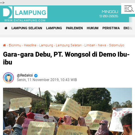
-->
MINGGU
9 08 2026
LAMPUNG SELATAN
LAMPUNG
PARLEMEN
HUKUM
PERISTIWA
EKONO
›
Ekonimu
›
Headline
›
Lampung
›
Lampung Selatan
›
Limbah
›
News
›
Sidomulyo
Gara-gara Debu, PT. Wongsol di Demo Ibu-ibu
Gara-gara Debu, PT. Wongsol di Demo Ibu-
ibu
Redaksi
Senin, 11 November 2019, 10:43 WIB