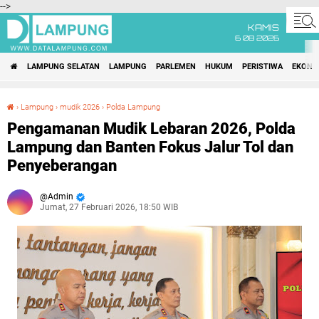
-->
KAMIS
6 08 2026
LAMPUNG SELATAN
LAMPUNG
PARLEMEN
HUKUM
PERISTIWA
EKONO
›
Lampung
›
mudik 2026
›
Polda Lampung
Pengamanan Mudik Lebaran 2026, Polda Lampung dan Banten Fokus Jalur Tol dan Penyeberangan
Pengamanan Mudik Lebaran 2026, Polda
Lampung dan Banten Fokus Jalur Tol dan
Penyeberangan
Admin
Jumat, 27 Februari 2026, 18:50 WIB