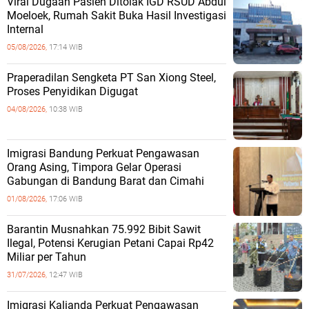
Viral Dugaan Pasien Ditolak IGD RSUD Abdul
Moeloek, Rumah Sakit Buka Hasil Investigasi
Internal
05/08/2026,
17:14 WIB
Praperadilan Sengketa PT San Xiong Steel,
Proses Penyidikan Digugat
04/08/2026,
10:38 WIB
Imigrasi Bandung Perkuat Pengawasan
Orang Asing, Timpora Gelar Operasi
Gabungan di Bandung Barat dan Cimahi
01/08/2026,
17:06 WIB
Barantin Musnahkan 75.992 Bibit Sawit
Ilegal, Potensi Kerugian Petani Capai Rp42
Miliar per Tahun
31/07/2026,
12:47 WIB
Imigrasi Kalianda Perkuat Pengawasan