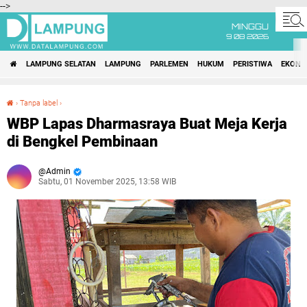
-->
MINGGU
9 08 2026
LAMPUNG SELATAN
LAMPUNG
PARLEMEN
HUKUM
PERISTIWA
EKONO
›
Tanpa label
›
WBP Lapas Dharmasraya Buat Meja Kerja di Bengkel Pembinaan
WBP Lapas Dharmasraya Buat Meja Kerja
di Bengkel Pembinaan
Admin
Sabtu, 01 November 2025, 13:58 WIB