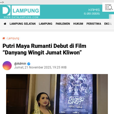
-->
KAMIS
6 08 2026
LAMPUNG SELATAN
LAMPUNG
PARLEMEN
HUKUM
PERISTIWA
EKONO
›
Lampung
Putri Maya Rumanti Debut di Film “Danyang Wingit Jumat Kliwon”
Putri Maya Rumanti Debut di Film
“Danyang Wingit Jumat Kliwon”
Admin
Jumat, 21 November 2025, 19:25 WIB