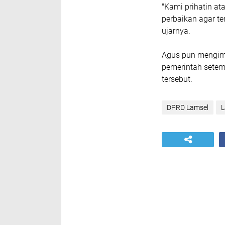
"Kami prihatin a
perbaikan agar t
ujarnya.
Agus pun mengimb
pemerintah setem
tersebut.
DPRD Lamsel
L