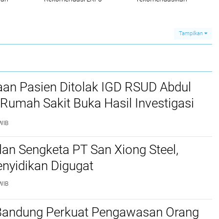
 se-
Bupati 2025
perbaikan Dermaga
Bom Kalianda
Tampilkan
aan Pasien Ditolak IGD RSUD Abdul
Rumah Sakit Buka Hasil Investigasi
WIB
lan Sengketa PT San Xiong Steel,
nyidikan Digugat
WIB
 Bandung Perkuat Pengawasan Orang