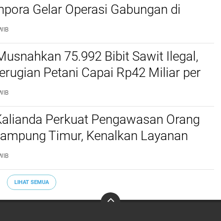
mpora Gelar Operasi Gabungan di
Barat dan Cimahi
WIB
Musnahkan 75.992 Bibit Sawit Ilegal,
erugian Petani Capai Rp42 Miliar per
WIB
 Kalianda Perkuat Pengawasan Orang
 Lampung Timur, Kenalkan Layanan
migrasian
WIB
LIHAT SEMUA