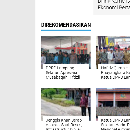
Dilirik Kemen
Ekonomi Pert
DIREKOMENDASIKAN
DPRD Lampung
Hafidz Quran Ha
Selatan Apresiasi
Bhayangkara Ke
Musabaqah Hifdzil
Ketua DPRD Lam
Qur’an Polres di Hari
Panggung
Bhayangkara ke-80
Pembinaan Gen
Muda
Jenggis Khan Serap
Ketua DPRD La
Aspirasi Saat Reses,
Selatan Hadiri R
Infrastruktur Dinilai
Nasional Pimpi