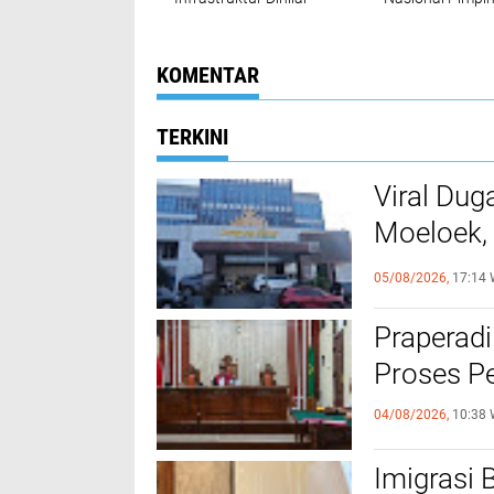
Masih Jadi PR Utama
DPRD kabupaten
Indonesia
KOMENTAR
TERKINI
Viral Dug
Moeloek, 
Internal
05/08/2026,
17:14 
Praperadi
Proses Pe
04/08/2026,
10:38 
Imigrasi