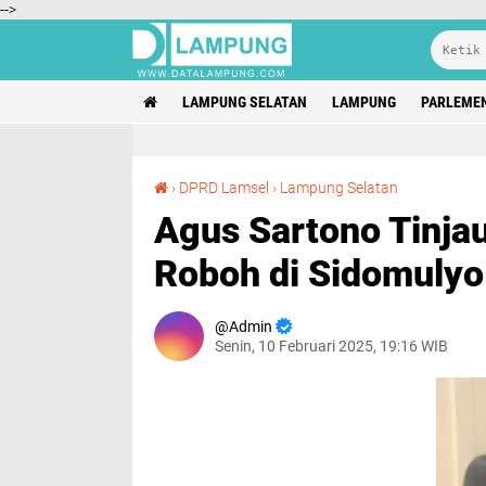
-->
LAMPUNG SELATAN
LAMPUNG
PARLEME
Agus Sartono Tinjau Lokasi Tempat Ibadah Roboh di Sidomulyo
›
DPRD Lamsel
›
Lampung Selatan
Agus Sartono Tinja
Roboh di Sidomulyo
Admin
Senin, 10 Februari 2025, 19:16 WIB