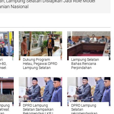
tan, Lampung Selatan Disiapkan Jadi Role Model
anian Nasional
ri
Dukung Program
Lampung Selatan
-80,
Helau, Pegawai DPRD
Bahas Rencana
sel:
Lampung Selatan
Perpindahan
Lakukan Aksi Bersih –
Sembilan Desa ke
erasi
Bersih di Lingkungan
Bandar Lampung
Kantor
mpung
DPRD Lampung
DPRD Lampung
etreat
Selatan Sampaikan
Selatan
nan
Rekomendasi LKPJ
rekomendasikan