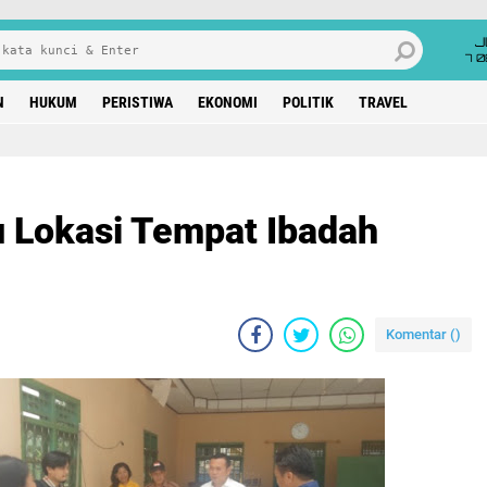
J
7 
N
HUKUM
PERISTIWA
EKONOMI
POLITIK
TRAVEL
u Lokasi Tempat Ibadah
Komentar (
)