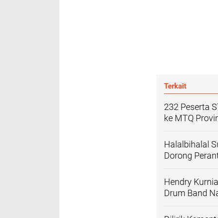
Terkait
232 Peserta S
ke MTQ Provi
Halalbihalal 
Dorong Perant
Hendry Kurnia
Drum Band Na