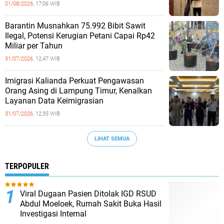
01/08/2026,
17:06 WIB
Barantin Musnahkan 75.992 Bibit Sawit
Ilegal, Potensi Kerugian Petani Capai Rp42
Miliar per Tahun
31/07/2026,
12:47 WIB
Imigrasi Kalianda Perkuat Pengawasan
Orang Asing di Lampung Timur, Kenalkan
Layanan Data Keimigrasian
31/07/2026,
12:35 WIB
LIHAT SEMUA
TERPOPULER
Viral Dugaan Pasien Ditolak IGD RSUD
Abdul Moeloek, Rumah Sakit Buka Hasil
Investigasi Internal