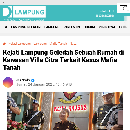
-->
SABTU
8 08 2026
LAMPUNG SELATAN
LAMPUNG
PARLEMEN
HUKUM
PERISTIWA
EKONO
›
Kejati Lampung
›
Lampung
›
Mafia Tanah
›
Natar
Kejati Lampung Geledah Sebuah Rumah di Kawasan Villa Citra Terkait Kasus Mafia Tanah
Kejati Lampung Geledah Sebuah Rumah di
Kawasan Villa Citra Terkait Kasus Mafia
Tanah
Admin
Jumat, 24 Januari 2025, 13:46 WIB