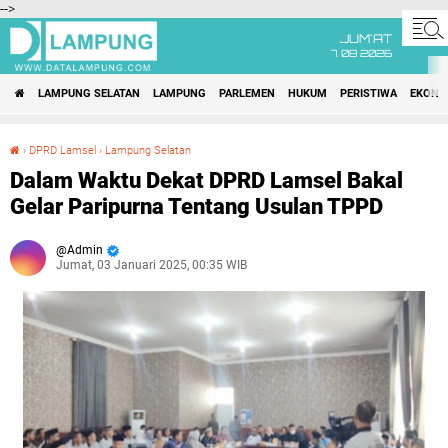
-->
JUM'AT
7 08 2026
LAMPUNG SELATAN
LAMPUNG
PARLEMEN
HUKUM
PERISTIWA
EKONO
›
DPRD Lamsel
›
Lampung Selatan
Dalam Waktu Dekat DPRD Lamsel Bakal Gelar Paripurna Tentang Usulan TPPD
Dalam Waktu Dekat DPRD Lamsel Bakal
Gelar Paripurna Tentang Usulan TPPD
Admin
Jumat, 03 Januari 2025, 00:35 WIB