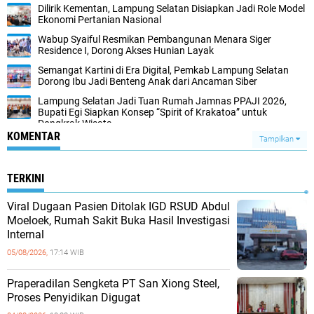
Dilirik Kementan, Lampung Selatan Disiapkan Jadi Role Model
Ekonomi Pertanian Nasional
Wabup Syaiful Resmikan Pembangunan Menara Siger
Residence I, Dorong Akses Hunian Layak
Semangat Kartini di Era Digital, Pemkab Lampung Selatan
Dorong Ibu Jadi Benteng Anak dari Ancaman Siber
Lampung Selatan Jadi Tuan Rumah Jamnas PPAJI 2026,
Bupati Egi Siapkan Konsep “Spirit of Krakatoa” untuk
Dongkrak Wisata
KOMENTAR
Tampilkan
TERKINI
Viral Dugaan Pasien Ditolak IGD RSUD Abdul
Moeloek, Rumah Sakit Buka Hasil Investigasi
Internal
05/08/2026,
17:14 WIB
Praperadilan Sengketa PT San Xiong Steel,
Proses Penyidikan Digugat